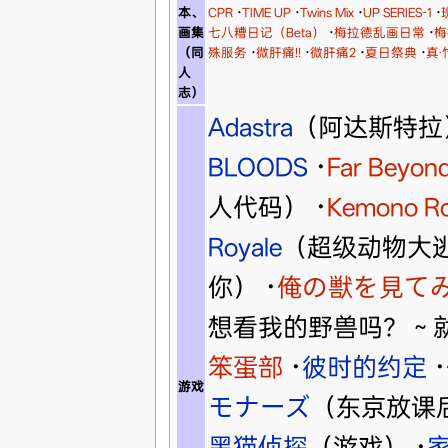
本、
CPR
·
TIME UP
·
Twins Mix
·
UP SERIES-1
·
画集
七八糟日记（Beta）
·
梅拉德乱画日常
·
梅
（同
殊服务
·
微肝痛!!
·
微肝痛2
·
夏日祭典
·
真‧
人
志）
Adastra
（阿达斯特拉
BLOODS
·
Far Beyond
人代码）
·
Kemono Ro
Royale
（超级动物大
你）
·
俺の獣を見て
想看我的野兽吗？～
笨蛋部
·
彼时的约定
·
游戏
モナーズ
（东京放课
黑猫侦探
（游戏）
·