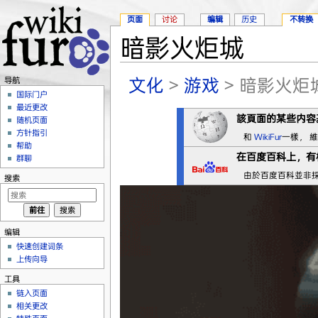
页面
讨论
编辑
历史
不转换
暗影火炬城
跳转至：
导航
、
搜索
文化
>
游戏
> 暗影火炬
导航
国际门户
最近更改
該頁面的某些内容
随机页面
方针指引
和
WikiFur
一樣， 
帮助
在
百度百科
上，有
群聊
由於百度百科並非
搜索
编辑
快速创建词条
上传向导
工具
链入页面
相关更改