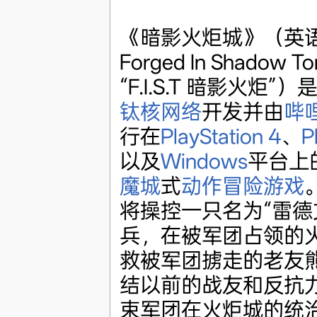
《暗影火炬城》（英语：F.
Forged In Shadow 
“F.I.S.T 暗影火炬
钛核网络
开发并由
哔
行在
PlayStation 4
、
P
以及
Windows
平台上
魔城
式
动作冒险游戏
将操控一只名为“雷德
兵，在被军团占领的
救被军团掳走的老友
结以前的战友和反抗
束军团在火炬城的统