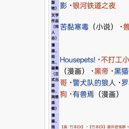
版
影
·
银河铁道之夜
物）
文学
作品
苦黏寒毒
（小说）
·
（同
人
志）
漫
画、
绘
Housepets!
·
不打工
本、
画集
（漫画）
·
黑帝
·
黑猫
（正
式出
哥
·
警犬队的狼人
·
罗
版
物、
狗
·
有兽焉
（漫画）
网络
连
载）
漫
画、
绘
【真˙竹本EX】
·
【竹本EX】崩坏症候群
·