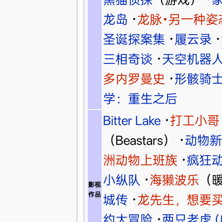
龙岛
·
龙脉•另一种姿
圣诞探案集
·
履云录
·
三相奇谈
·
天空机器
多内罗曼史
·
形骸骑
学：重生之后
Bitter Lake
·
打工小哥
（Beastars）
·
动物新
洲动物上班族
·
疯狂
小纵队
·
海獭波乐
（
影视
作品
城传
·
龙先生，想要
约大冒险
·
两只老虎 (