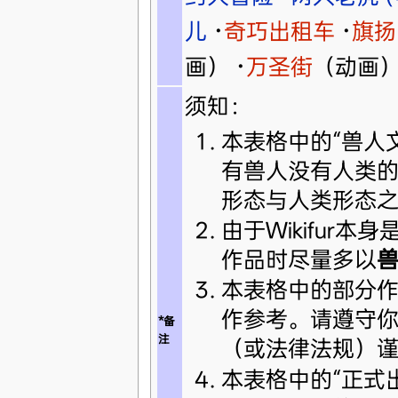
儿
·
奇巧出租车
·
旗扬
画）
·
万圣街
（动画
须知：
本表格中的“兽人
有兽人没有人类
形态与人类形态
由于Wikifur本身
作品时尽量多以
本表格中的部分作
作参考。请遵守
*备
注
（或法律法规）
本表格中的“正式出