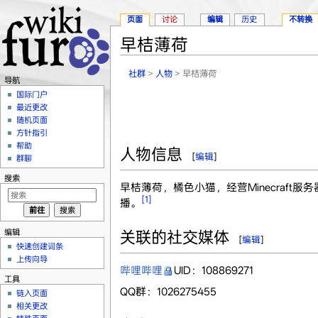
页面
讨论
编辑
历史
不转换
早桔薄荷
跳转至：
导航
、
搜索
社群
>
人物
> 早桔薄荷
导航
国际门户
最近更改
随机页面
方针指引
帮助
人物信息
[
编辑
]
群聊
搜索
早桔薄荷，橘色小猫，经营Minecraft
[1]
播。
编辑
关联的社交媒体
[
编辑
]
快速创建词条
上传向导
哔哩哔哩
UID：108869271
工具
QQ群：1026275455
链入页面
相关更改