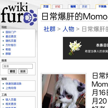
页面
讨论
编辑
历史
不转换
日常爆肝的Momo
跳转至：
导航
、
搜索
社群
>
人物
> 日常爆肝
导航
国际门户
最近更改
随机页面
本条目
方针指引
帮助
希望当事人的亲属
群聊
搜索
日常
编辑
Mom
快速创建词条
上传向导
月16
工具
月2
链入页面
相关更改