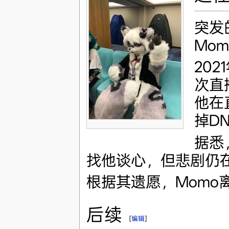
突发
Mo
202
次直
他在
掉D
据悉
找他谈心，但悲剧仍
根据其遗愿，Momo
后续
[
编辑
]