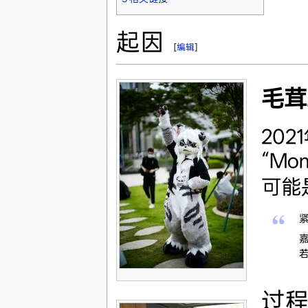
起因
[
编辑
]
毛茸
202
“M
可能
过