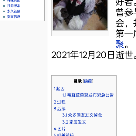
好者
特殊页面
打印版本
曾参
永久链接
页面信息
会，
第一
聚
。
2021年12月20日逝世
目录
[
隐藏
]
1
起因
1.1
毛茸茸兽聚发布紧急公告
2
过程
3
后续
3.1
众多网友发文悼念
3.2
家属发文
4
图片
5
相关链接