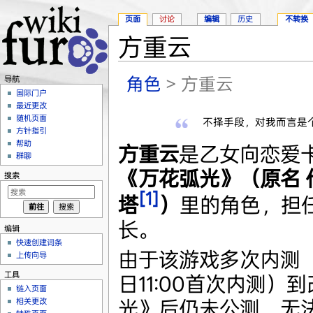
页面
讨论
编辑
历史
不转换
方重云
跳转至：
导航
、
搜索
角色
> 方重云
导航
国际门户
最近更改
随机页面
不择手段，对我而言是
方针指引
帮助
方重云
是乙女向恋爱
群聊
《万花弧光》（原名 
搜索
[1]
塔
）
里的角色，担
长。
编辑
快速创建词条
由于该游戏多次内测（2
上传向导
工具
日11:00首次内测）
链入页面
光》后仍未公测，无
相关更改