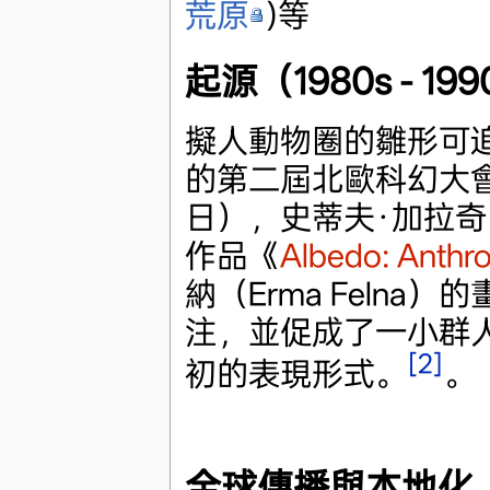
荒原
)等
起源（1980s - 199
擬人動物圈的雛形可追
的第二屆北歐科幻大會（N
日），史蒂夫·加拉奇（S
作品《
Albedo: Anthr
納（Erma Feln
注，並促成了一小群人的聚
[2]
初的表現形式。
。
全球傳播與本地化（