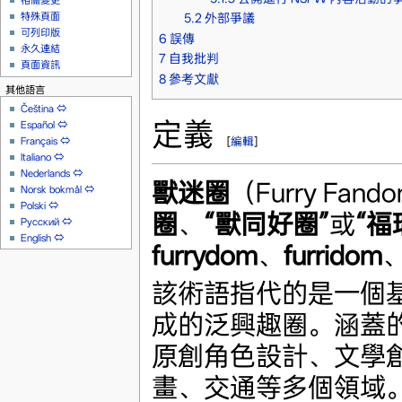
相關變更
特殊頁面
5.2
外部爭議
可列印版
6
誤傳
永久連結
7
自我批判
頁面資訊
8
參考文獻
其他語言
Čeština
⇔
定義
Español
⇔
Français
⇔
[
編輯
]
Italiano
⇔
Nederlands
⇔
獸迷圈
（Furry Fa
Norsk bokmål
⇔
Polski
⇔
圈
、
“獸同好圈”
或
“福
Русский
⇔
English
⇔
furrydom
、
furridom
該術語指代的是一個
成的泛興趣圈。涵蓋
原創角色設計、文學
畫、交通等多個領域