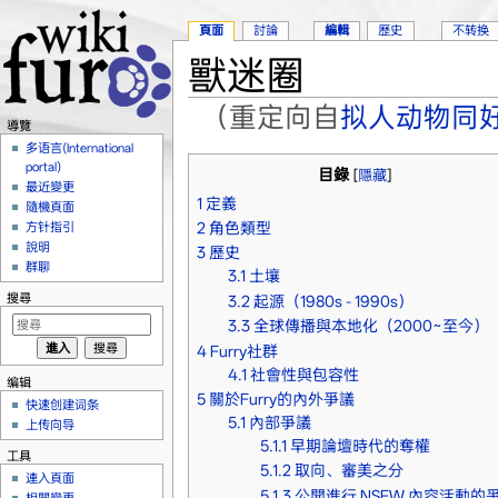
頁面
討論
編輯
歷史
不转换
獸迷圈
（重定向自
拟人动物同
導覽
跳轉到：
導覽
、
搜尋
多语言(International
portal)
目錄
[
隱藏
]
最近變更
1
定義
隨機頁面
2
角色類型
方针指引
說明
3
歷史
群聊
3.1
土壤
搜尋
3.2
起源（1980s - 1990s）
3.3
全球傳播與本地化（2000~至今）
4
Furry社群
4.1
社會性與包容性
编辑
5
關於Furry的內外爭議
快速创建词条
5.1
內部爭議
上传向导
5.1.1
早期論壇時代的奪權
工具
5.1.2
取向、審美之分
連入頁面
5.1.3
公開進行 NSFW 內容活動的