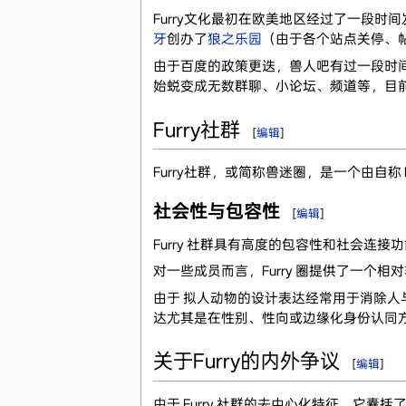
Furry文化最初在欧美地区经过了一段时间
牙
创办了
狼之乐园
（由于各个站点关停、
由于百度的政策更迭，兽人吧有过一段时间
始蜕变成无数群聊、小论坛、频道等，目前
Furry社群
[
编辑
]
Furry社群，或简称兽迷圈，是一个由自
社会性与包容性
[
编辑
]
Furry 社群具有高度的包容性和社会连
对一些成员而言，Furry 圈提供了一
由于 拟人动物的设计表达经常用于消除
达尤其是在性别、性向或边缘化身份认同
关于Furry的内外争议
[
编辑
]
由于 Furry 社群的去中心化特征，