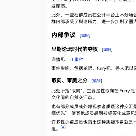
发摩擦。
此外，一些社群成员在公开平台上不分场合
群内部承受了舆论压力，进一步加剧了圈
内部争议
[
编辑
]
早期论坛时代的夺权
[
编辑
]
详情见：
LL事件
事件影响：包括龙吧、furry吧、兽人
取向、审美之分
[
编辑
]
此处所指“取向”，主要是性取向在 Furry
文化间的自然交汇点。
也有部分成员或外部观察者质疑这种交汇是
德优先”，使其他成员感到被标签化或意
许多性少数成员也指出这种质疑本身就是
[4]
迫。