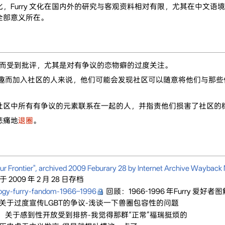
Furry 文化在国内外的研究与客观资料相对有限，尤其在中文语境中
全部意义所在。
宽容而受到批评，尤其是对有争议的恋物癖的过度关注。
感兴趣而加入社区的人来说，他们可能会发现社区可以随意将他们与那
社区中所有有争议的元素联系在一起的人，并指责他们损害了社区的
悲痛地
退圈
。
Fur Frontier", archived 2009 Feburary 28 by Internet Archive Wayback
ne 于 2009 年 2 月 28 日存档
ology-furry-fandom-1966–1996
回顾：1966-1996 年Furry 爱好者图解
关于过度宣传LGBT的争议-浅谈一下兽圈包容性的问题
，关于感到性开放受到排挤-我觉得那群“正常”福瑞挺烦的