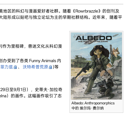
地区的科幻与漫画爱好者社群。随着《Rowrbrazzle》的创刊及
中国大陆形成以贴吧与独立论坛为主的早期社群结构。近年来，随着平
刊作为里程碑，兽迷文化从科幻漫
受到了各类 Funny Animals 内
猫菲力兹
、
沃特希普荒原
)等
月29日至9月1日），史蒂夫·加拉奇
Felna）的画作。这幅画作吸引了志
Albedo: Anthropomorphics
中的 埃尔玛·费尔纳