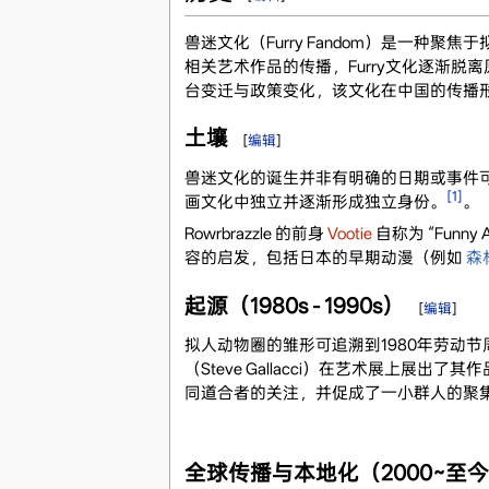
兽迷文化（Furry Fandom）是一种
相关艺术作品的传播，Furry文化逐渐
台变迁与政策变化，该文化在中国的传播
土壤
[
编辑
]
兽迷文化的诞生并非有明确的日期或事件可循
[1]
画文化中独立并逐渐形成独立身份。
。
Rowrbrazzle 的前身
Vootie
自称为 “Funny
容的启发，包括日本的早期动漫（例如
森
起源（1980s - 1990s）
[
编辑
]
拟人动物圈的雏形可追溯到1980年劳动节周末
（Steve Gallacci）在艺术展上展出了其
同道合者的关注，并促成了一小群人的聚集与讨论
全球传播与本地化（2000~至