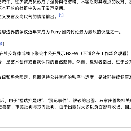
域中，性少数成员形成了强势舆论结构，不容忍对其观点的反对，甚至
原本开放的社群中失去了发声空间。
[5]
主义发言及高戾气的情绪输出。
边界的争议近年来成为 Furry 圈内讨论最为激烈的议题之一。
辑
]
成员在社交媒体或线下聚会中公开展示 NSFW（不适合在工作场合观看
，是艺术创作或自我认同的自然延伸。然而，反对者指出，过于公开的
。
分级和场合限定，强调保持公共空间的秩序与适度，是社群持续健康
9年往后，由于“福瑞控是吧”、“狮记事件”、银碳的出圈、石家庄兽聚相
y与恋兽癖、审美批判与取向批判，由于出圈时大多以负面影响收场，因