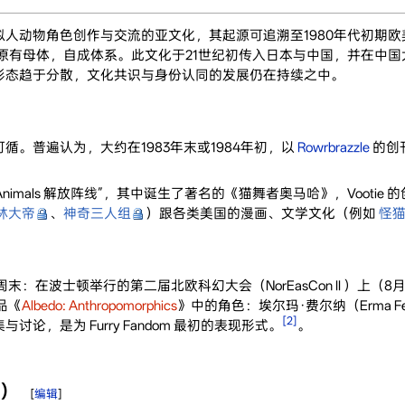
聚焦于拟人动物角色创作与交流的亚文化，其起源可追溯至1980年代初期欧美
脱离原有母体，自成体系。此文化于21世纪初传入日本与中国，并在
形态趋于分散，文化共识与身份认同的发展仍在持续之中。
。普遍认为，大约在1983年末或1984年初，以
Rowrbrazzle
的创
 Animals 解放阵线”，其中诞生了著名的《猫舞者奥马哈》，Vootie 的创办
林大帝
、
神奇三人组
）跟各类美国的漫画、文学文化（例如
怪
：在波士顿举行的第二届北欧科幻大会（NorEasCon II ）上（8
作品《
Albedo: Anthropomorphics
》中的角色：埃尔玛·费尔纳（Erma 
[2]
，是为 Furry Fandom 最初的表现形式。
。
今）
[
编辑
]