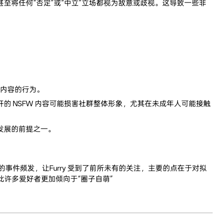
将任何“否定”或“中立”立场都视为敌意或歧视。这导致一些非
）内容的行为。
 NSFW 内容可能损害社群整体形象，尤其在未成年人可能接触
发展的前提之一。
关的事件频发，让Furry 受到了前所未有的关注，主要的点在于对拟
此许多爱好者更加倾向于“圈子自萌”