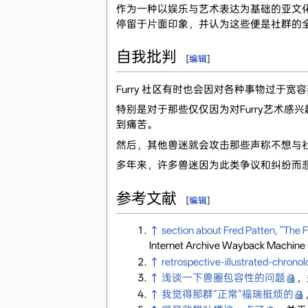
作为一种以娱乐与艺术表达为基础的亚文化，
停留于片面印象，并认为这些便是社群的
自我批判
[
编辑
]
Furry 社区有时也会因对各种事物过于
特别是对于那些仅仅因为对Furry艺术
到痛苦。
然后，其他兽迷就会攻击那些声称不想与
多年来，许多兽迷因为此类争议和纠纷而
参考文献
[
编辑
]
↑
section about Fred Patten, "The 
Internet Archive Wayback Machi
↑
retrospective-illustrated-chron
↑
浅谈一下兽圈包容性的问题
，
↑
我觉得那群“正常”福瑞挺烦的