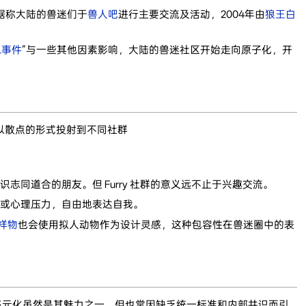
，据称大陆的兽迷们于
兽人吧
进行主要交流及活动，2004年由
狼王白
L事件
”与一些其他因素影响，大陆的兽迷社区开始走向原子化，开
，以散点的形式投射到不同社群
志同道合的朋友。但 Furry 社群的意义远不止于兴趣交流。
扰或心理压力，自由地表达自我。
祥物
也会使用拟人动物作为设计灵感，这种包容性在兽迷圈中的表
度多元化虽然是其魅力之一，但也常因缺乏统一标准和内部共识而引