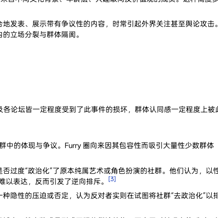
地发表、展示带有争议性的内容，时常引起外界关注甚至舆论攻击。这类
内的立场分裂与群体隔阂。
吧以及各论坛皆一定程度受到了此事件的损坏，群体认同感一定程度上被
 社群中的体现与争议。Furry 圈向来因其包容性而吸引大量性少数群体（如
否过度“政治化”了原本纯属艺术或角色扮演的社群。他们认为，以
[3]
见难以表达，反而引发了逆向排斥。
一种隐性的压迫或否定，认为反对者实则在试图将社群“去政治化”以