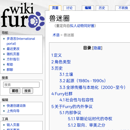
页面
讨论
编辑
历史
不转换
兽迷圈
（重定向自
拟人动物同好圈
）
跳转至：
导航
、
搜索
导航
术语
> 兽迷圈
多语言(International
portal)
目录
[
隐藏
]
最近更改
随机页面
1
定义
方针指引
2
角色类型
帮助
3
历史
群聊
3.1
土壤
搜索
3.2
起源（1980s - 1990s）
3.3
全球传播与本地化（2000~至今）
4
Furry社群
4.1
社会性与包容性
编辑
快速创建词条
5
关于Furry的内外争议
上传向导
5.1
内部争议
5.1.1
早期论坛时代的夺权
工具
5.1.2
取向、审美之分
链入页面