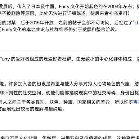
发展后，传入了日本及中国，Furry 文化开始起色约在2003年左右
帖子被删除等原因，此处无法进行详细陈述，待后来者补充资料）
的封禁，后于2015年开放，之前的帖子全部不可访问，后经过了“
L
Furry文化的本地共识与社群维系仍处于发展和整合阶段。
称 Furry 的爱好者组成的泛爱好者社群，由无数小的中心化群体构成
接功能。许多加入者的初衷是希望与他人分享对拟人动物角色的兴趣，结识
个相对非评判性的社交空间，使他们能够摆脱现实中的社交障碍、身份困
人与人之间关于各类性别、肤色、种族、国家相关的差异，所以许多
吉
方面展现出较高的理解与接纳度。
它囊括了来自不同文化背景、年龄层、兴趣取向及价值观的成员。这种高