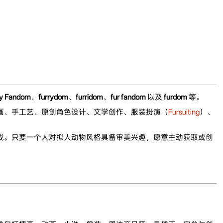
ry Fandom
、
furrydom
、
furridom
、
fur fandom
以及
furdom
等。
画、手工艺、原创角色设计、文学创作、服装扮演（
Fursuiting
）、
成。只要一个人对拟人动物风格具备审美兴趣，愿意主动获取或创