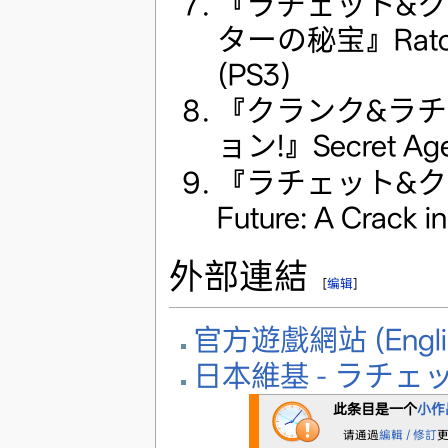
『ラチェット&クラ
ターの秘宝』Ratchet &
(PS3)
『クランク&ラチ
ョン!』Secret Agen
『ラチェット&クランク
Future: A Crack i
外部連結
[
编辑
]
官方遊戲網站 (Engli
日本維基 - ラチェ
此条目是一个
小作
请通過
編輯 / 修訂