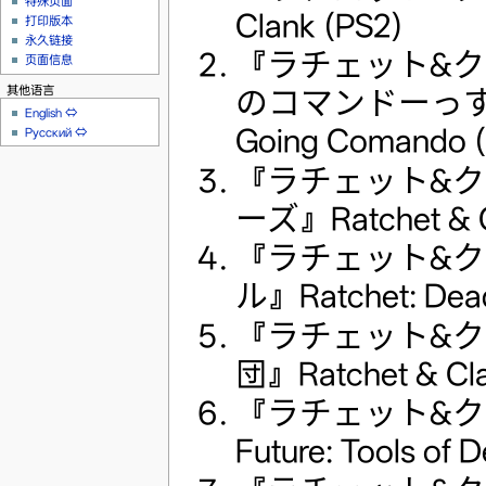
特殊页面
Clank (PS2)
打印版本
永久链接
『ラチェット&ク
页面信息
其他语言
のコマンドーっす』Ra
English
⇔
Going Comando (
Русский
⇔
『ラチェット&ク
ーズ』Ratchet & Cl
『ラチェット&ク
ル』Ratchet: Dead
『ラチェット&ク
団』Ratchet & Clan
『ラチェット&クランク
Future: Tools of D