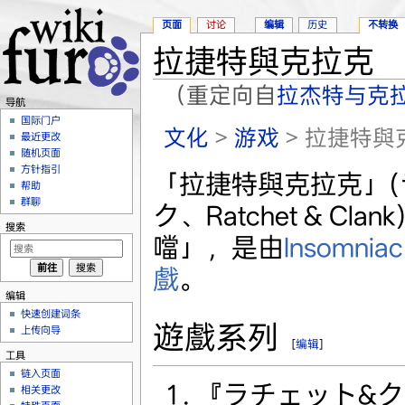
页面
讨论
编辑
历史
不转换
拉捷特與克拉克
（重定向自
拉杰特与克
导航
跳转至：
导航
、
搜索
国际门户
文化
>
游戏
> 拉捷特與
最近更改
随机页面
方针指引
「拉捷特與克拉克」
帮助
群聊
ク、Ratchet & Cl
搜索
噹」，是由
Insomnia
戲
。
编辑
快速创建词条
遊戲系列
上传向导
[
编辑
]
工具
链入页面
『ラチェット&クラン
相关更改