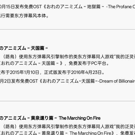
10月15日发布免费OST《おれのアニミズム～地獄篇～ -The Profane C
运行需要东方弹幕风本体。
のアニミズム～天国篇～
り（路鳥）使用东方弹幕风引擎制作的类东方弹幕同人游戏“我的泛灵
《おれのアニミズム～天国篇～》，免费发布于PC平台。
布于2015年1月10日，正式版发布于2016年4月23日。
5月2日发布免费OST《おれのアニミズム~天国篇~-Dream of Billionair
アニミズム～黄泉還り篇～ The Marching On Fire
り（路鳥）使用东方弹幕风引擎制作的类东方弹幕同人游戏“我的泛灵
れのアニミズム～黄泉還り篇～ The Marching On Fire》，免费