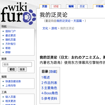
页面
讨论
编辑
历史
不转换
我的泛灵论
（重定向自
我的泛灵论～天国篇～
）
跳转至：
导航
、
搜索
导航
文化
>
游戏
> 我的泛灵论
国际门户
最近更改
随机页面
方针指引
帮助
群聊
我的泛灵论（日文：おれのアニミズム，英文：Or
搜索
内署名为路鳥）使用东方弹幕风引擎制作的
目录
[
隐藏
]
编辑
1
概述
快速创建词条
2
作品列表
上传向导
3
主要角色
工具
4
Boss角色
链入页面
5
参考资料
相关更改