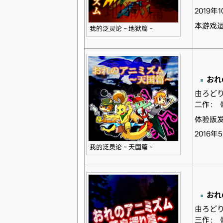
2019年
本游戏
我的泛灵论～地狱篇～
おれ
由ろど
二作：
体验版发
2016年
我的泛灵论～天国篇～
おれの
由ろど
三作：《お