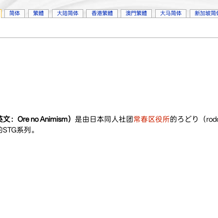
简体
繁體
大陆简体
香港繁體
澳門繁體
大马简体
新加坡简
e no Animism）
是由日本同人社团
常春区役所
的ろどり（rodor
STG系列。