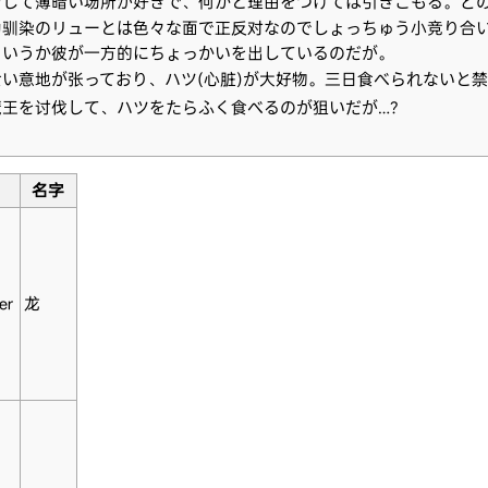
そして薄暗い场所が好きで、何かと理由をつけては引きこもる。ど
幼驯染のリューとは色々な面で正反对なのでしょっちゅう小竞り合
というか彼が一方的にちょっかいを出しているのだが。
食い意地が张っており、ハツ(心脏)が大好物。三日食べられないと
魔王を讨伐して、ハツをたらふく食べるのが狙いだが…？
名字
er
龙