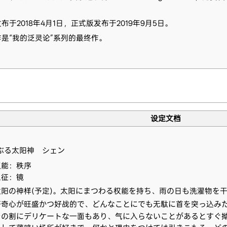
布于2018年4月1日，正式版发布于2019年9月5日。
是“我的泛灵论”系列的最终作。
设定文档
ぶる太阳神 シェン
权能：秩序
象征：镜
太阳の神样(予定)。太阳にまつわる权能を持ち、雨の日も洗濯物を
好奇心が旺盛かつ好战的で、どんなことにでも无駄に首を突っ込み
その割にデリケートな一面もあり、气に入らないことがあるとすぐ