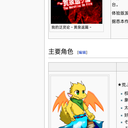
台。
体验版发
据悉本作
我的泛灵论～黄泉返篇～
主要角色
[
编辑
]
★荒