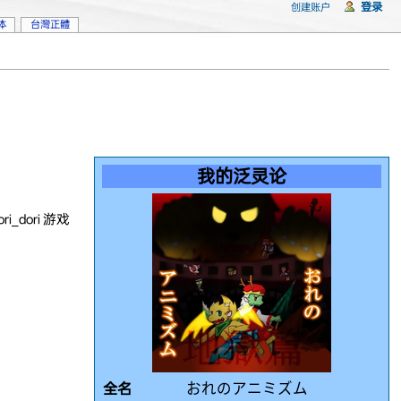
登录
创建账户
体
台灣正體
我的泛灵论
i_dori 游戏
全名
おれのアニミズム