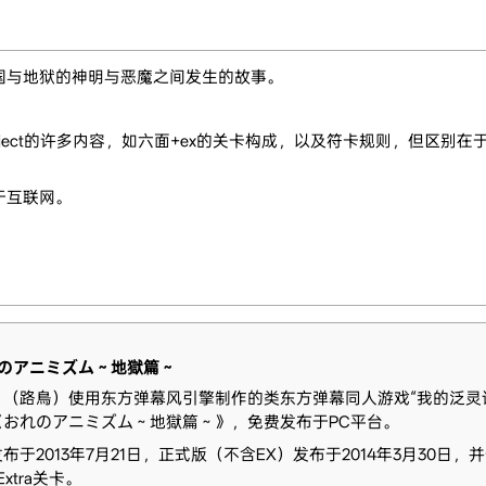
国与地狱的神明与恶魔之间发生的故事。
ect的许多内容，如六面+ex的关卡构成，以及符卡规则，但区别在于B
于互联网。
のアニミズム～地獄篇～
り（路鳥）使用东方弹幕风引擎制作的类东方弹幕同人游戏“我的泛灵
《おれのアニミズム～地獄篇～》，免费发布于PC平台。
布于2013年7月21日，正式版（不含EX）发布于2014年3月30日，并
xtra关卡。