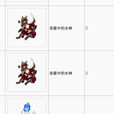
浓雾中的水神
𪚥
浓雾中的水神
𪚥