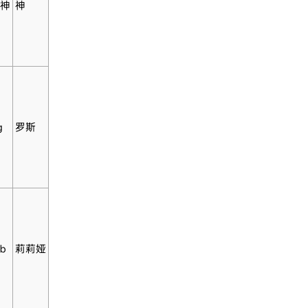
神
神
g
罗斯
b
莉莉娅