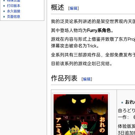
特殊页面
概述
打印版本
[
编辑
]
永久链接
页面信息
我的泛灵论系列讲述的是架空世界观内天
其中登场人物均为
Furry系角色
。
游戏在内容与形式上借鉴并致敬了东方Proj
弹幕攻击被命名为Trick。
全系列共有三部游戏作品，全部免费发布
目前该系列的游戏企划已完结。
作品列表
[
编辑
]
おれ
由ろど
一作：
体验版发
3日追加E