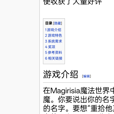
便收获了大量好评
目录
[
隐藏
]
1
游戏介绍
2
游戏特色
3
系统需求
4
奖项
5
参考资料
6
相关链接
游戏介绍
[
编辑
]
在Magirisia魔
魔。你要说出你的名字
的名字。要想“重拾他