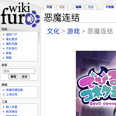
页面
讨论
编辑
历史
不转换
恶魔连结
跳转至：
导航
、
搜索
文化
>
游戏
> 恶魔连结
导航
国际门户
最近更改
随机页面
方针指引
帮助
群聊
搜索
编辑
快速创建词条
上传向导
工具
链入页面
相关更改