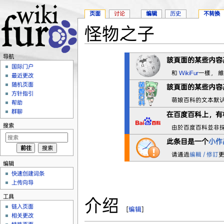
页面
讨论
编辑
历史
不转换
怪物之子
跳转至：
导航
、
搜索
导航
該頁面的某些内容
国际门户
和
WikiFur
一樣， 
最近更改
随机页面
該頁面的某些内容
方针指引
萌娘百科的文本默
帮助
群聊
在
百度百科
上，有
搜索
由於百度百科並非
此条目是一个
小作
请通過
編輯 / 修訂
编辑
快速创建词条
上传向导
工具
介绍
链入页面
[
编辑
]
相关更改