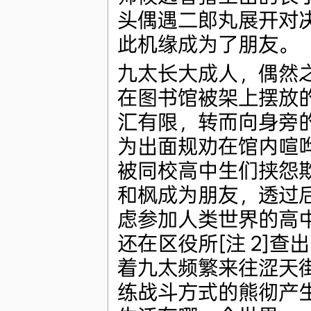
头偶遇二郎丸展开对
此机缘成为了朋友。
九太长大成人，偶然
在图书馆被架上摆放
汇有限，转而向身旁的
为出面规劝在馆内喧
被同校高中生们挟怨
和枫成为朋友，透过
虑参加人类世界的高中
还在区役所[注 2]
着九太频繁来往涩天
练战斗方式的熊彻产