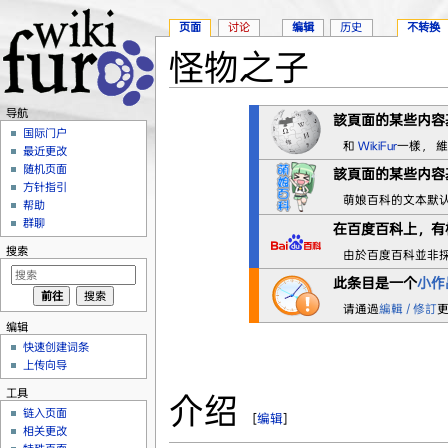
页面
讨论
编辑
历史
不转换
怪物之子
跳转至：
导航
、
搜索
导航
該頁面的某些内容
国际门户
和
WikiFur
一樣， 
最近更改
随机页面
該頁面的某些内容
方针指引
萌娘百科的文本默
帮助
群聊
在
百度百科
上，有
搜索
由於百度百科並非
此条目是一个
小作
请通過
編輯 / 修訂
编辑
快速创建词条
上传向导
工具
介绍
链入页面
[
编辑
]
相关更改