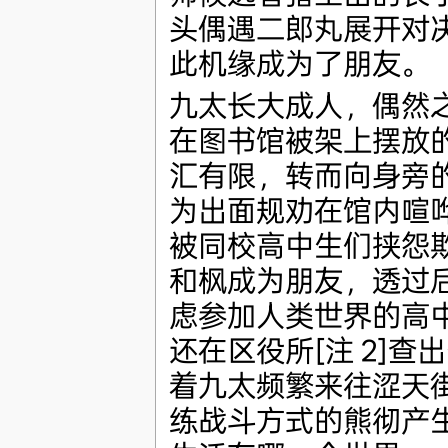
头偶遇二郎丸展开对
此机缘成为了朋友。
九太长大成人，偶然
在图书馆被架上摆放
汇有限，转而向身旁的
为出面规劝在馆内喧
被同校高中生们挟怨
和枫成为朋友，透过
虑参加人类世界的高中
还在区役所[注 2]
着九太频繁来往涩天
练战斗方式的熊彻产