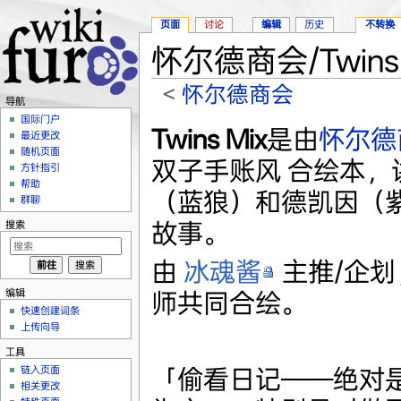
页面
讨论
编辑
历史
不转换
怀尔德商会/Twins 
<
怀尔德商会
导航
跳转至：
导航
、
搜索
国际门户
Twins Mix
是由
怀尔德
最近更改
随机页面
双子手账风 合绘本，
方针指引
帮助
（蓝狼）和德凯因（
群聊
故事。
搜索
由
冰魂酱
主推/企划
编辑
师共同合绘。
快速创建词条
上传向导
工具
「偷看日记——绝对
链入页面
相关更改