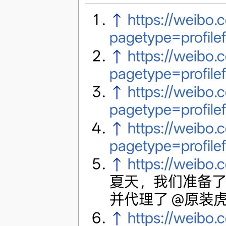
↑
https://weib
pagetype=profile
↑
https://weibo
pagetype=profile
↑
https://weib
pagetype=profile
↑
https://weibo
pagetype=profile
↑
https://weibo
夏天，我们准备了全
并代理了 @原装
↑
https://weib