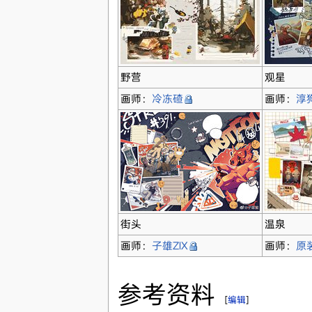
野营
观星
画师：
冷冻碴
画师：
淳
街头
温泉
画师：
子雄ZIX
画师：
原
参考资料
[
编辑
]