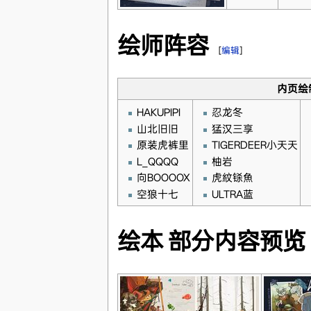
绘师阵容
[
编辑
]
内页绘
HAKUPIPI
忍龙冬
山北旧旧
猛汉三享
原装虎裤里
TIGERDEER小天天
L_QQQQ
柚岩
向BOOOOX
虎紋铩魚
空狼十七
ULTRA蓝
绘本 部分内容预览