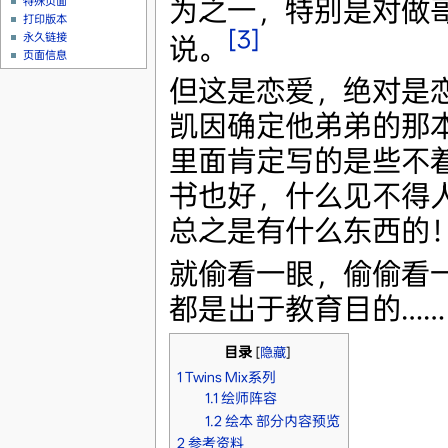
为之一，特别是对做
特殊页面
打印版本
[3]
永久链接
说。
页面信息
但这是恋爱，绝对是
凯因确定他弟弟的那本
里面肯定写的是些不
书也好，什么见不得
总之是有什么东西的
就偷看一眼，偷偷看
都是出于教育目的……
目录
[
隐藏
]
1
Twins Mix系列
1.1
绘师阵容
1.2
绘本 部分内容预览
2
参考资料