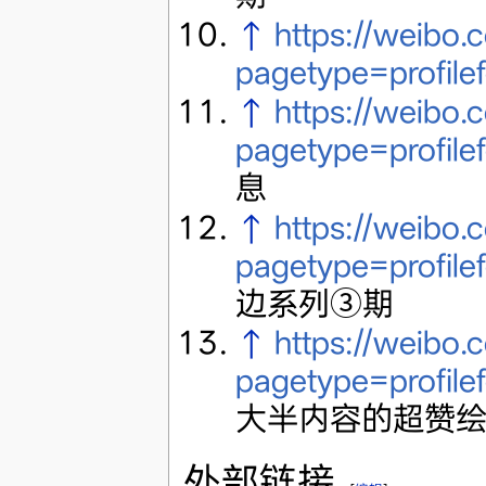
↑
https://weibo
pagetype=profile
↑
https://weibo
pagetype=profile
息
↑
https://weib
pagetype=profile
边系列③期
↑
https://weibo
pagetype=profile
大半内容的超赞绘制
外部链接