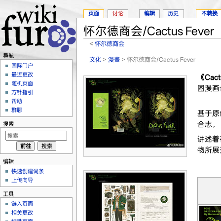
页面
讨论
编辑
历史
不转换
怀尔德商会/Cactus Fever
<
怀尔德商会
跳转至：
导航
、
搜索
导航
文化
>
漫畫
> 怀尔德商会/Cactus Fever
国际门户
最近更改
《Cac
随机页面
图漫画
方针指引
帮助
群聊
基于原
合志，
搜索
讲述着
物所展
编辑
快速创建词条
上传向导
工具
链入页面
相关更改