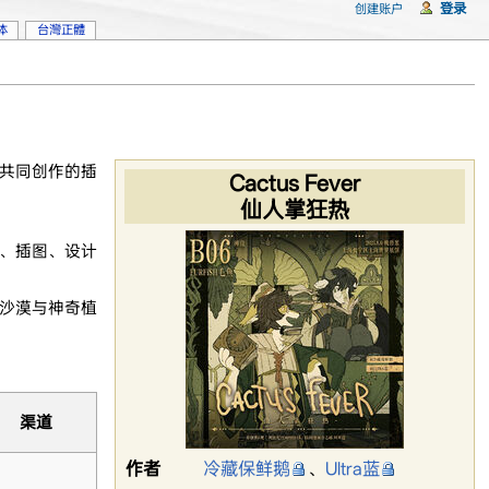
登录
创建账户
体
台灣正體
共同创作的插
Cactus Fever
仙人掌狂热
、插图、设计
沙漠与神奇植
渠道
作者
冷藏保鲜鹅
、
Ultra蓝