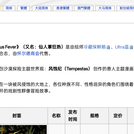
简体
繁體
大陆简体
香港繁體
澳門繁體
大马简体
新加坡简
tus Fever》（又名：仙人掌狂热）
是由绘师
冷藏保鲜鹅
、
Ultra蓝
合志，由
怀尔德商会
代售。
创沙漠探险主题世界观：
风蚀纪（Tempestas）
创作的兽人主题漫画
在一块被风侵蚀的大地上，各位种族不同、性格迥异的角色们围绕着
开的戏剧性群像冒险故事。
发布
封面
名称
规格
定价
时间