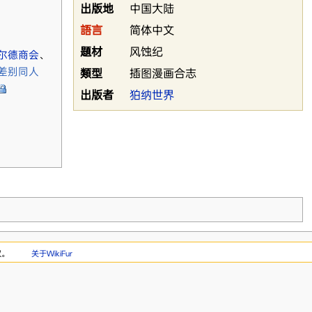
出版地
中国大陆
語言
简体中文
題材
风蚀纪
尔德商会
、
差别同人
類型
插图漫画合志
出版者
狛纳世界
权。
关于WikiFur