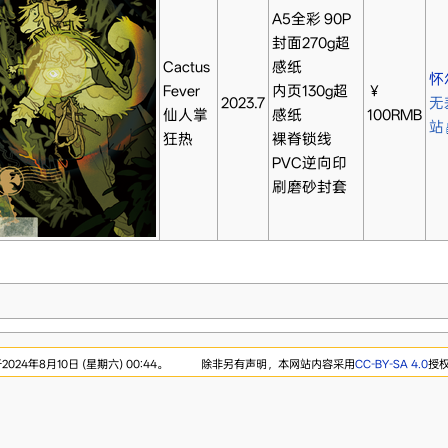
A5全彩 90P
封面270g超
Cactus
感纸
怀
Fever
内页130g超
￥
2023.7
无
仙人掌
感纸
100RMB
站
狂热
裸脊锁线
PVC逆向印
刷磨砂封套
24年8月10日 (星期六) 00:44。
除非另有声明，本网站内容采用
CC-BY-SA 4.0
授