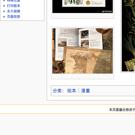
特殊页面
打印版本
永久链接
页面信息
分类
：
绘本
漫畫
本页面最后修改于20