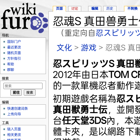
页面
讨论
编辑
历史
不转换
忍魂S 真田兽勇士
（重定向自
忍スピリッツ
导航
跳转至：
导航
、
搜索
国际门户
文化
>
游戏
> 忍魂S 
最近更改
随机页面
方针指引
忍スピリッツS 真田
帮助
群聊
2012年由日本
TOM C
搜索
的一款單機忍者動作
初期遊戲名稱為
忍ス
编辑
真田獣勇士伝
，並開
快速创建词条
上传向导
台
任天堂3DS
內，本
工具
體卡夾，是以網路下
链入页面
相关更改