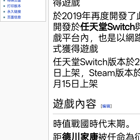
得遊戲
特殊页面
打印版本
永久链接
於2019年再度開發
页面信息
開發於
任天堂Switch
戲平台內，也是以網
式獲得遊戲
任天堂Switch版本於2
日上架，Steam版本於
月15日上架
遊戲內容
[
编辑
]
時值戰國時代末期。
距
德川家康
被任命為