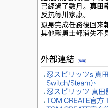
已經過了數月。
真田
反抗德川家康。
孤身完成任務後回來
其他獸勇士都消失不
外部連結
[
编辑
]
忍スピリッツs 真
Switch/Steam)
忍スピリッツ 真田
TOM CREATE官方 Tw