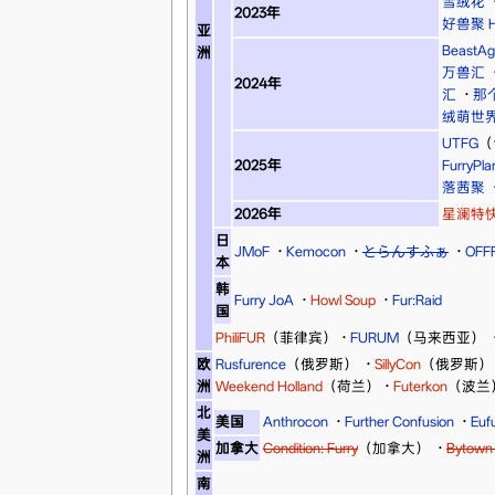
雪绒花
2023年
好兽聚 Hi
亚
BeastAg
洲
万兽汇
2024年
汇
·
那
绒萌世
UTFG
（
2025年
FurryPla
落茜聚
2026年
星澜特
日
JMoF
·
Kemocon
·
とらんすふぁ
·
OFF
本
韩
Furry JoA
·
Howl Soup
·
Fur:Raid
国
PhiliFUR
（菲律宾）
·
FURUM
（马来西亚）
欧
Rusfurence
（俄罗斯）
·
SillyCon
（俄罗斯）
洲
Weekend Holland
（荷兰）
·
Futerkon
（波兰
北
美国
Anthrocon
·
Further Confusion
·
Eufu
美
加拿大
Condition: Furry
（加拿大）
·
Bytown 
洲
南