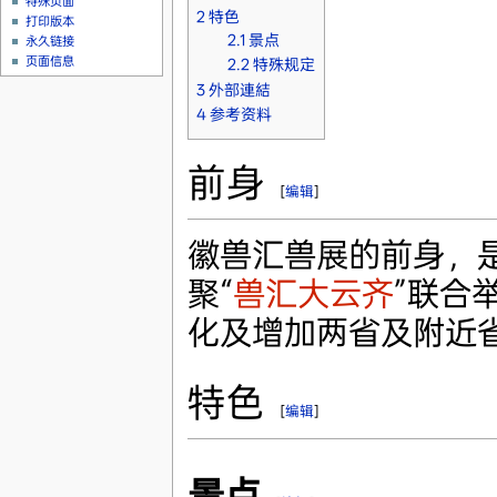
特殊页面
2
特色
打印版本
2.1
景点
永久链接
页面信息
2.2
特殊规定
3
外部連結
4
参考资料
前身
[
编辑
]
徽兽汇兽展的前身，
聚“
兽汇大云齐
”联合
化及增加两省及附近
特色
[
编辑
]
景点