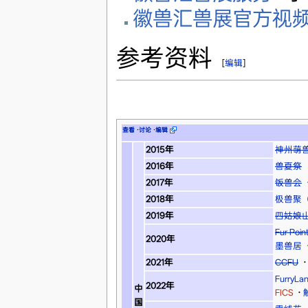
徽兽汇兽展官方视
参考资料
[
编辑
]
查看
·
讨论
·
编辑
2015年
神州萌
2016年
兽夏祭
2017年
饭兽会
2018年
极兽聚
2019年
四姑娘
Fur Po
2020年
墨兽居
2021年
CCFU
·
FurryLa
2022年
中
FICS
·
国