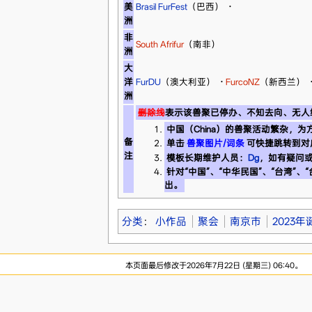
美
Brasil FurFest
（巴西）
·
洲
非
South Afrifur
（南非）
洲
大
洋
FurDU
（澳大利亚）
·
FurcoNZ
（新西兰）
洲
删除线
表示该兽聚已停办、不知去向、无人
中国（China）的兽聚活动繁杂，
备
单击
兽聚图片/词条
可快捷跳转到对
注
模板长期维护人员：
Dg
，如有疑问
针对“中国”、“中华民国”、“台湾”、
出。
分类
：
小作品
聚会
南京市
2023年
本页面最后修改于2026年7月22日 (星期三) 06:40。