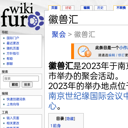
页面
讨论
编辑
历史
不转换
徽兽汇
跳转至：
导航
、
搜索
聚会
> 徽兽汇
导航
国际门户
最近更改
此条目是一个
小作
随机页面
方针指引
请通過
編輯 / 修訂
帮助
徽兽汇
是2023年于南
群聊
搜索
市举办的聚会活动。
2023年的举办地点位
南京世纪缘国际会议
编辑
快速创建词条
心
。
上传向导
工具
链入页面
目录
[
隐藏
]
相关更改
1
前身