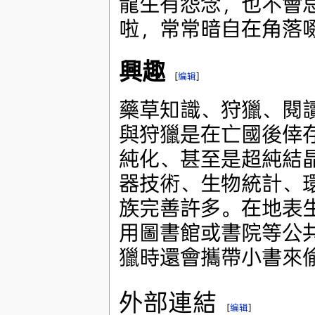
龍生有怨念，也不會
啦，常常暗自在角落
興趣
[
编辑
]
藥草知識、狩獵、閱
與狩獵是在亡國後倖
純化、甚至是超純結
器技術、生物統計、
族完善許多。在地表
用圖書館或書院等公
獵時還會攜帶小書來
外部連結
[
编辑
]