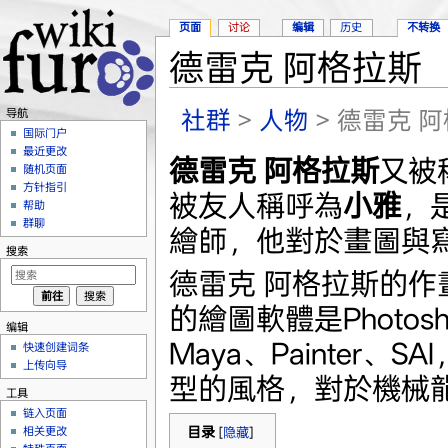
页面
讨论
编辑
历史
不转换
德雷克 阿格拉斯
跳转至：
导航
、
搜索
社群
>
人物
> 德雷克 
导航
国际门户
最近更改
德雷克 阿格拉斯
又被
随机页面
方针指引
被友人稱呼為
小雅
，
帮助
群聊
繪師，他對於畫圖與
搜索
德雷克 阿格拉斯的
的繪圖軟體是Photoshop
编辑
Maya、Painter
快速创建词条
上传向导
型的風格，對於機械
工具
链入页面
相关更改
目录
[
隐藏
]