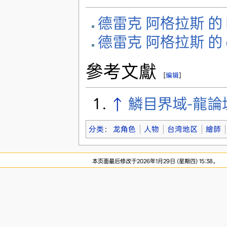
德雷克 阿格拉斯 的 Fur
德雷克 阿格拉斯 的 de
參考文獻
[
编辑
]
↑
鱗目界域-龍論
分类
：
龙角色
人物
台湾地区
繪師
本页面最后修改于2026年1月29日 (星期四) 15:38。