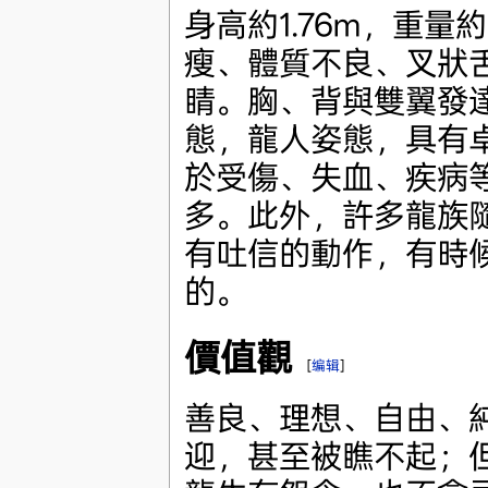
身高約1.76m，重量
瘦、體質不良、叉狀
睛。胸、背與雙翼發
態，龍人姿態，具有
於受傷、失血、疾病
多。此外，許多龍族
有吐信的動作，有時
的。
價值觀
[
编辑
]
善良、理想、自由、
迎，甚至被瞧不起；