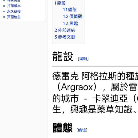
特殊页面
1
龍設
打印版本
1.1
體態
永久链接
1.2
價值觀
页面信息
1.3
興趣
2
外部連結
3
參考文獻
龍設
[
编辑
]
德雷克 阿格拉斯的
（Argraox），屬
的城市 － 卡翠迪亞（Ca
生，興趣是藥草知識
體態
[
编辑
]