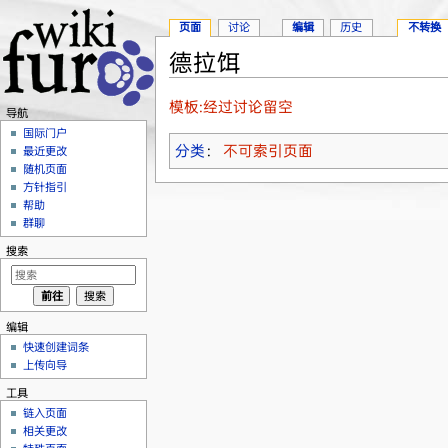
页面
讨论
编辑
历史
不转换
德拉饵
跳转至：
导航
、
搜索
模板:经过讨论留空
导航
国际门户
分类
：
不可索引页面
最近更改
随机页面
方针指引
帮助
群聊
搜索
编辑
快速创建词条
上传向导
工具
链入页面
相关更改