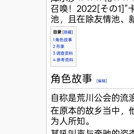
召喚！2022[その1
池，且在除友情池、
目录
[
隐藏
]
1
角色故事
2
形象
3
调查资料
4
参考资料
角色故事
[
编辑
]
自称是荒川公会的流
在原本的故乡当中，
为人所知。
其吼叫声与奔驰的姿