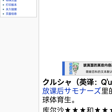
特殊页面
打印版本
永久链接
页面信息
該頁面的某些内容
萌娘百科的文本默
クルシャ（英译：Q'u
放课后サモナーズ
里
球体育生。
库尔沙★★★和★★★★