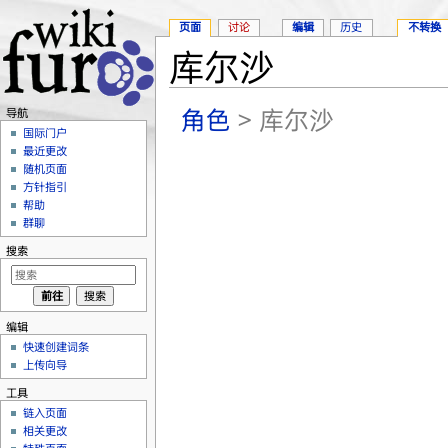
页面
讨论
编辑
历史
不转换
库尔沙
跳转至：
导航
、
搜索
角色
> 库尔沙
导航
国际门户
最近更改
随机页面
方针指引
帮助
群聊
搜索
编辑
快速创建词条
上传向导
工具
链入页面
相关更改