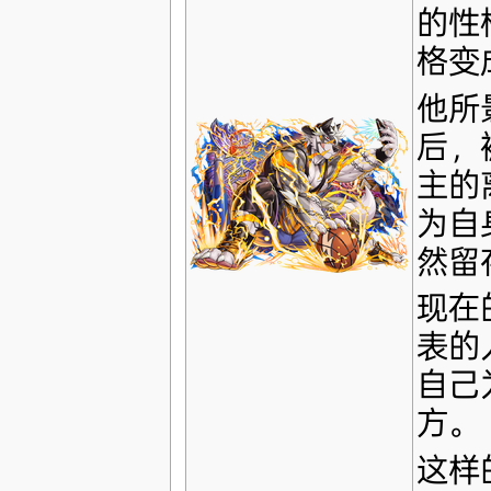
的性
格变
他所
后，
主的
为自
然留
现在
表的
自己
方。
这样