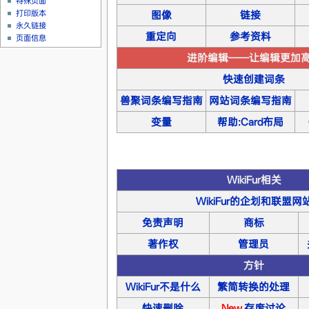
特殊页面
打印版本
图像
链接
永久链接
重定向
参考资料
页面信息
进阶编辑——让编辑更加
快速创建词条
兽聚词条编写指南
网站词条编写指南
变量
帮助:Card布局
WikiFur相关
WikiFur的企划和联盟网
免责声明
商标
著作权
管理员
方针
WikiFur不是什么
繁简转换的处理
快速删除
New
存废讨论