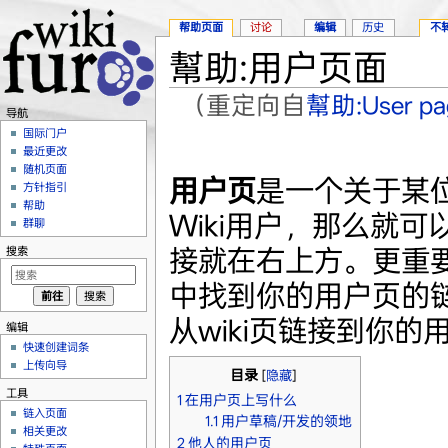
帮助页面
讨论
编辑
历史
不
幫助:用户页面
（重定向自
幫助:User pa
导航
跳转至：
导航
、
搜索
国际门户
最近更改
随机页面
用户页
是一个关于某位
方针指引
帮助
Wiki用户，那么就
群聊
接就在右上方。更重
搜索
中找到你的用户页的链
从wiki页链接到你
编辑
快速创建词条
上传向导
目录
[
隐藏
]
工具
1
在用户页上写什么
链入页面
1.1
用户草稿/开发的领地
相关更改
2
他人的用户页