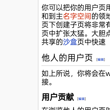
你可以把你的用户页
和到主
名字空间
的领
页下创建子页将非常
页中扩张太猛。大胆
共享的
沙盒
页中快速（
他人的用户页
[
编辑
]
如上所说，你将会在w
接。
用户贡献
[
编辑
]