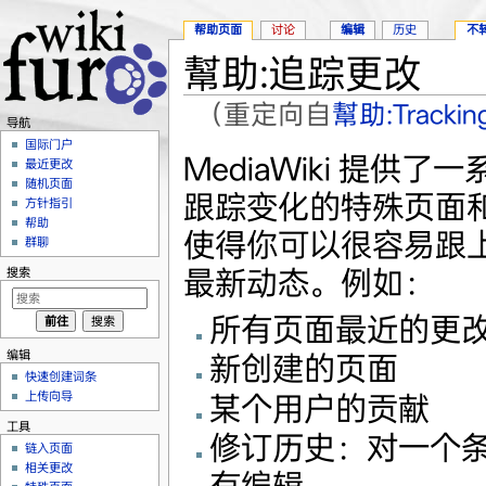
帮助页面
讨论
编辑
历史
不
幫助:追踪更改
（重定向自
幫助:Tracking
导航
跳转至：
导航
、
搜索
国际门户
MediaWiki 提供了
最近更改
随机页面
跟踪变化的特殊页面
方针指引
帮助
使得你可以很容易跟上 w
群聊
最新动态。例如：
搜索
所有页面最近的更
编辑
新创建的页面
快速创建词条
上传向导
某个用户的贡献
工具
修订历史：对一个
链入页面
相关更改
有编辑