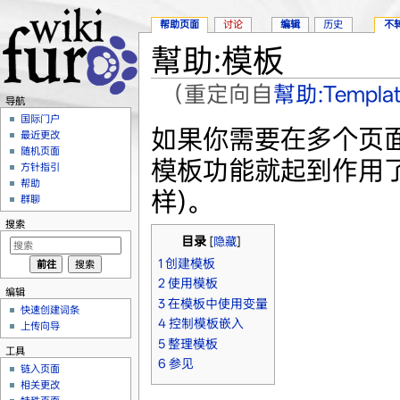
帮助页面
讨论
编辑
历史
不
幫助:模板
（重定向自
幫助:Templat
导航
跳转至：
导航
、
搜索
国际门户
如果你需要在多个页面上
最近更改
随机页面
模板功能就起到作用了
方针指引
帮助
样)。
群聊
搜索
目录
[
隐藏
]
1
创建模板
2
使用模板
编辑
3
在模板中使用变量
快速创建词条
4
控制模板嵌入
上传向导
5
整理模板
工具
6
参见
链入页面
相关更改