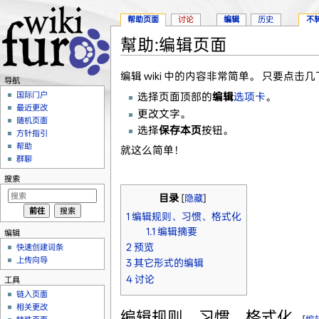
帮助页面
讨论
编辑
历史
不
幫助:编辑页面
跳转至：
导航
、
搜索
编辑 wiki 中的内容非常简单。 只要点击
导航
国际门户
选择页面顶部的
编辑
选项卡
。
最近更改
更改文字。
随机页面
选择
保存本页
按钮。
方针指引
帮助
就这么简单！
群聊
搜索
目录
[
隐藏
]
1
编辑规则、习惯、格式化
1.1
编辑摘要
编辑
2
预览
快速创建词条
上传向导
3
其它形式的编辑
4
讨论
工具
链入页面
相关更改
编辑规则、习惯、格式化