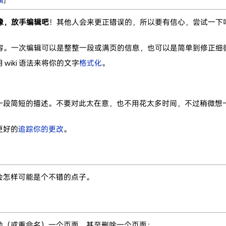
辑
]
豫，放手编辑吧
！其他人会来更正错误的，所以要有信心，尝试一下
的内容。一次编辑可以是整整一段或满页的信息，也可以是简单到修正细
iki 语法来将你的文字
格式化
。
段简短的描述。不要对此太在意，也不用花太多时间，不过稍微想一
更好的
追踪你的更改
。
会怎样可能是个不错的点子。
动（或重命名）一个页面，甚至删除一个页面：