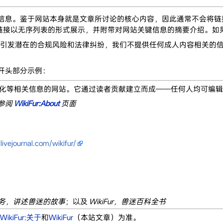
网站的信息。鉴于网站本身就是文章所讨论的核心内容，因此通常不会将
接以无序列表的形式展示，并附带对网站关键信息的摘要介绍。如果
免引发潜在的合规风险和法律纠纷，我们不提供任何成人内容相关的
开头部分示例：
化等相关信息的网站。它通过读者贡献建立而成——任何人均可编辑
请参阅
WikiFur:About
页面
livejournal.com/wikifur/
迷服务，讲述兽迷的故事
；以及
WikiFur，兽迷百科全书
WikiFur:关于
和
WikiFur
（本站文章）为准。