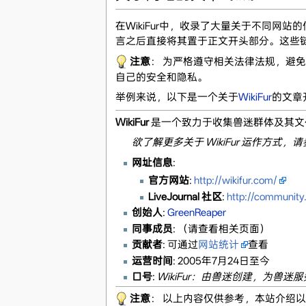
在WikiFur中，收录了大量关于不同
言之后直接将其置于正文开头部分。这些链
注意
： 为严格遵守相关法律法规，避
自己的安全和隐私。
举例来说，以下是一个关于
WikiFur
的文章
WikiFur
是一个致力于收集兽迷群体及其文
欲了解更多关于 WikiFur 运作方式，
网址信息
:
官方网站
:
http://wikifur.com/
LiveJournal 社区
:
http://community.
创始人
:
GreenReaper
同事成员
: （请查看相关页面）
贡献者
: 可通过
网站统计
查看
运营时间
: 2005年7月24日至今
口号
:
WikiFur：由兽迷创建，为兽
注意
： 以上内容仅供参考，本站介绍以