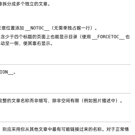
章拆分成多个独立的文章。
任意位置添加
__NOTOC__
（无需单独占据一行）。
包含少于四个标题的页面上也能显示目录（使用
__FORCETOC__
也
动至一侧，使其靠右显示。
ION__
。
完整的文章名称而非缩写，除非空间有限（例如图片描述中）。
，则应采用你从其他文章中最有可能链接过来的名称。对于正常情