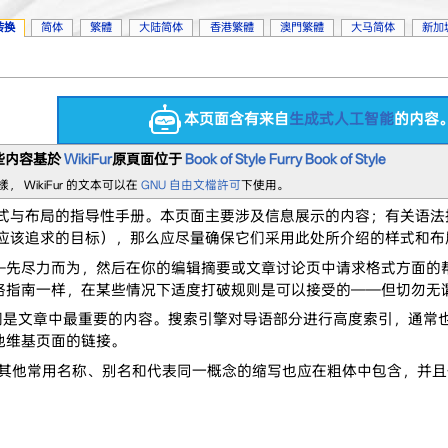
转换
简体
繁體
大陆简体
香港繁體
澳門繁體
大马简体
新加
本页面含有来自
生成式人工智能
的内容
些内容基於
WikiFur
原頁面位于
Book of Style
Furry Book of Style
樣， WikiFur 的文本可以在
GNU 自由文檔許可
下使用。
式与布局的指导性手册。本页面主要涉及信息展示的内容；有关语法
是你应该追求的目标），那么应尽量确保它们采用此处所介绍的样式和布
—先尽力而为，然后在你的编辑摘要或文章讨论页中请求格式方面的
格指南一样，在某些情况下适度打破规则是可以接受的——但切勿无
它们是文章中最重要的内容。搜索引擎对导语部分进行高度索引，通常
他维基页面的链接。
其他常用名称、别名和代表同一概念的缩写也应在粗体中包含，并且