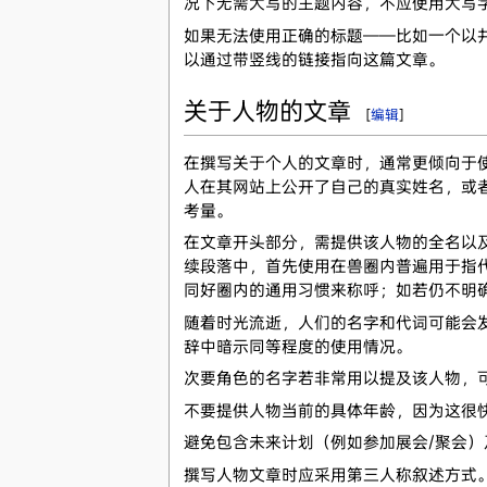
况下无需大写的主题内容，不应使用大写
如果无法使用正确的标题——比如一个以井号 
以通过带竖线的链接指向这篇文章。
关于人物的文章
[
编辑
]
在撰写关于个人的文章时，通常更倾向于
人在其网站上公开了自己的真实姓名，或
考量。
在文章开头部分，需提供该人物的全名以
续段落中，首先使用在兽圈内普遍用于指
同好圈内的通用习惯来称呼；如若仍不明
随着时光流逝，人们的名字和代词可能会
辞中暗示同等程度的使用情况。
次要角色的名字若非常用以提及该人物，
不要提供人物当前的具体年龄，因为这很
避免包含未来计划（例如参加展会/聚会
撰写人物文章时应采用第三人称叙述方式。