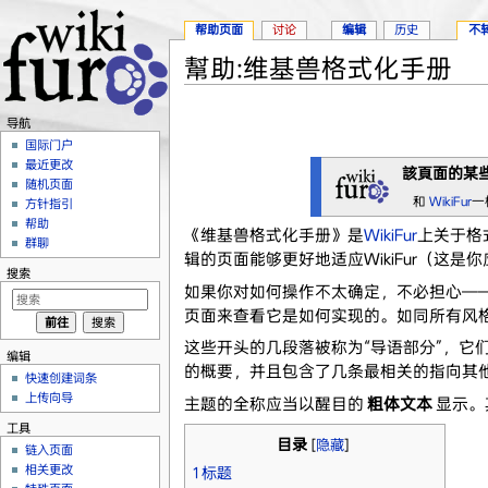
帮助页面
讨论
编辑
历史
不
幫助:维基兽格式化手册
跳转至：
导航
、
搜索
导航
国际门户
最近更改
該頁面的某
随机页面
和
WikiFur
一
方针指引
帮助
《维基兽格式化手册》是
WikiFur
上关于格
群聊
辑的页面能够更好地适应WikiFur（这
搜索
如果你对如何操作不太确定，不必担心—
页面来查看它是如何实现的。如同所有风
这些开头的几段落被称为“导语部分”，
编辑
的概要，并且包含了几条最相关的指向其
快速创建词条
上传向导
主题的全称应当以醒目的
粗体文本
显示。
工具
目录
[
隐藏
]
链入页面
相关更改
1
标题