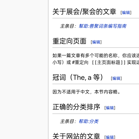
关于展会/聚会的文章
[
编辑
]
主条目：
幫助:兽聚词条编写指南
重定向页面
[
编辑
]
如果一篇文章有多个可能的名称，你应该
小写）或
#重定向 [[主页面标题]]
实现
冠词（The, a 等）
[
编辑
]
因为不适用于中文，本节内容略。
正确的分类排序
[
编辑
]
主条目：
帮助:分类
关于网站的文章
[
编辑
]