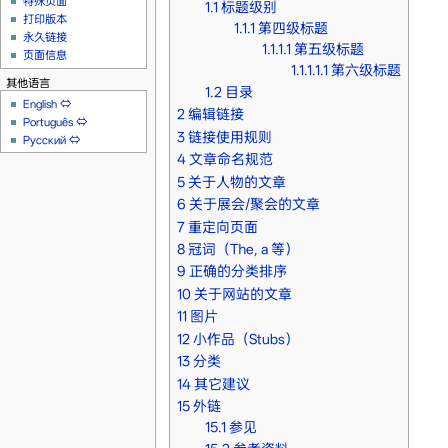
特殊页面
1.1
标题级别
打印版本
1.1.1
第四级标题
永久链接
1.1.1.1
第五级标题
页面信息
1.1.1.1.1
第六级标题
其他语言
1.2
目录
English
⇔
2
编辑链接
Português
⇔
3
链接使用规则
Русский
⇔
4
文章命名规范
5
关于人物的文章
6
关于展会/聚会的文章
7
重定向页面
8
冠词（The, a 等）
9
正确的分类排序
10
关于网站的文章
11
图片
12
小作品（Stubs）
13
分类
14
其它建议
15
外链
15.1
参见