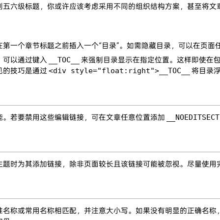
到五六级标题，你或许应该考虑采用不同的组织结构方案，甚至将文
在第一个章节标题之前插入一个“目录”。如需隐藏目录，可以在页面
，可以通过键入
__TOC__
来强制目录显示在指定位置。这样即使在
见的技巧是通过
<div style="float:right">__TOC__
将目录浮
能。若要禁用这些编辑链接，可在文章任意位置添加
__NOEDITSECT
主题时为其添加链接，除非页面较长且该链接可能被忽视。尽量使用
准名称或常用名称相匹配，并注意大小写。如果没有明显的正确名称