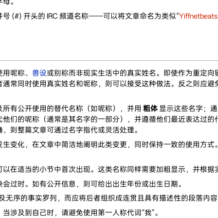
字母。
(#) 开头的 IRC 频道名称——可以将文章命名为类似“
Yiffnetbeats
使用呢称、
兽设
或别称而非现实生活中的真实姓名。即使作为重定向
者通常同时使用真实姓名和呢称，则可以接受这种做法。反之则应避
及所有公开使用的替代名称（如呢称），并用
粗体
显示这些名字；通
代他们的呢称（通常是其名字的一部分），并遵循他们最近表达过的
确，则整篇文章可通过名字指代或灵活处理。
发生变化，在文章中简洁地阐明此类变更，同时保持一致的使用方式
可以在适当的小节中首次出现。这类名称同样需要加粗显示，并根据
快会过时。如有公开信息，则可给出出生年份或出生日期。
）及无序的事实罗列，而应将后者组织成连贯且具有描述性的段落内容
当涉及到自己时，请避免使用第一人称代词“我”。