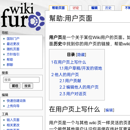
帮助页面
讨论
编辑
历史
不
幫助:用户页面
跳转至：
导航
、
搜索
导航
用户页
是一个关于某位Wiki用户的页面
国际门户
面
历史
中找到你的用户页的链接，帮助wik
最近更改
随机页面
目录
方针指引
[
隐藏
]
帮助
1
在用户页上写什么
群聊
1.1
用户草稿/开发的领地
搜索
2
他人的用户页
2.1
用户贡献
2.2
编辑他人的用户页
2.3
用户对话页
编辑
快速创建词条
上传向导
在用户页上写什么
[
编辑
]
工具
链入页面
用户页是一个与其他 wiki 页一样灵
相关更改
一个能然其他用户认识你并使在线社区更紧