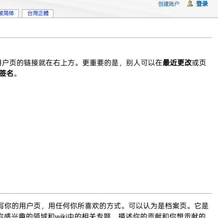
登录
创建账户
坡简体
台灣正體
的用户页的链接就在右上方。更重要的是，别人可以在
最近更改
或页
签名
。
地撰写你的用户页，用任何你所喜欢的方式。可以认为是档案页。它是
感兴趣的领域和wiki中的相关专题，描述你的贡献和你想贡献的