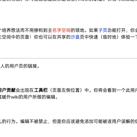
个培养想法而不用掺和到主
名字空间
的领地。如果
子页
功能打开，你
主空间中的页面！你也可以在共享的
沙盒
页中快速（临时地）体验一下w
他人的用户页的链接。
用户贡献
会出现在
工具栏
（页面左侧位置）中。你将会看到一个此用户
破外wiki的用户所做的编辑。
礼的行为。编辑不被禁止，但是你应该避免添加可能被该用户误解的