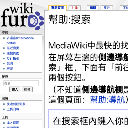
幫助頁面
討論
編輯
歷史
不
幫助:搜索
跳到：
導覽
、
搜尋
導覽
多语言(International
MediaWiki中最
portal)
最近變更
隨機頁面
在屏幕左邊的
側邊導
方针指引
說明
索」框，下面有「前
群聊
兩個按鈕。
搜尋
（不知道
側邊導航欄
這個頁面：
幫助:導航
编辑
快速创建词条
上传向导
工具
在搜索框內鍵入你
連入頁面