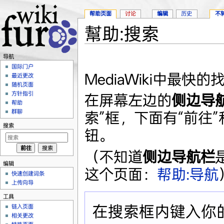
帮助页面
讨论
编辑
历史
不
幫助:搜索
跳转至：
导航
、
搜索
导航
国际门户
MediaWiki中最
最近更改
随机页面
方针指引
在屏幕左边的
侧边导
帮助
群聊
索”框，下面有“前往”
搜索
钮。
（不知道
侧边导航栏
编辑
这个页面：
帮助:导航
快速创建词条
上传向导
工具
在搜索框内键入你
链入页面
相关更改