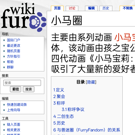
页面
讨论
编辑
历史
不转换
小马圈
跳转至：
导航
、
搜索
主要由系列动画
小马
导航
国际门户
体，该动画由孩之宝公
最近更改
随机页面
四代动画《小马宝莉
方针指引
帮助
吸引了大量新的爱好
群聊
搜索
目录
[
隐藏
]
1
定义
2
聚会
编辑
3
称呼
快速创建词条
3.1
称呼争议
上传向导
4
二创生态
工具
5
历史
链入页面
6
与兽迷圈（FurryFandom）的关系
相关更改