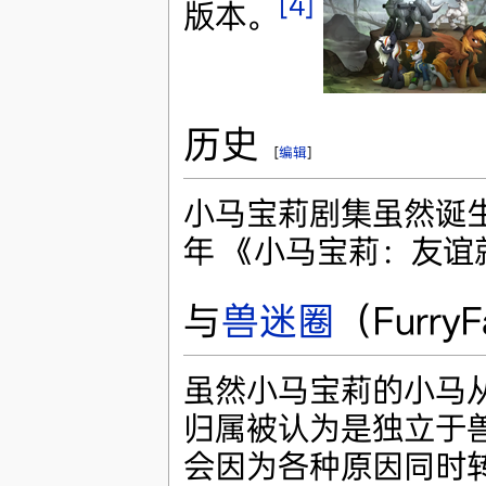
[4]
版本。
历史
[
编辑
]
小马宝莉剧集虽然诞生于
年 《小马宝莉：友谊
与
兽迷圈
（Furr
虽然小马宝莉的小马
归属被认为是独立于
会因为各种原因同时