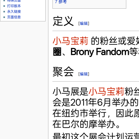
特殊页面
7
参考
打印版本
永久链接
定义
页面信息
[
编辑
]
小马宝莉
的粉丝或爱
圈
、
Brony Fandom
等
聚会
[
编辑
]
小马展是
小马宝莉
粉
会是2011年6月举办
在纽约市举行，因此原
在巴尔的摩举办。
最初这个展会计划运营