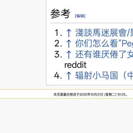
参考
[
编辑
]
↑
淺談馬迷展會/聚會(B
↑
你们怎么看“Peg
↑
还有谁厌倦了女性
reddit
↑
辐射小马国（
本页面最后修改于2025年10月21日 (星期二) 10:05。