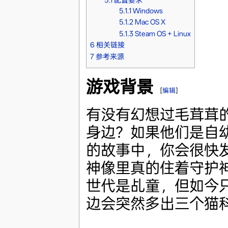
5.1.1
Windows
5.1.2
Mac OS X
5.1.3
Steam OS + Linux
6
相关链接
7
参考来源
游戏背景
[
编辑
]
有没有幻想过毛茸茸
身边？如果他们是自
的故事中，你会很快
神像里真的住着守护
世代是乩童，但如今
边会突然多出三个猫