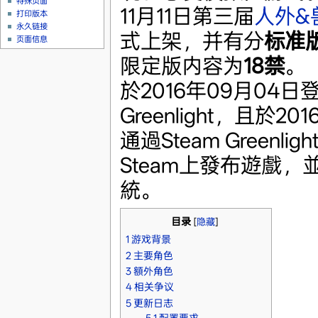
特殊页面
11月11日第三届
人外&兽
打印版本
永久链接
式上架，并有分
标准
页面信息
限定版内容为
18禁
。
於2016年09月04日登
Greenlight，且於20
通過Steam Greenli
Steam上發布遊戲，
統。
目录
[
隐藏
]
1
游戏背景
2
主要角色
3
額外角色
4
相关争议
5
更新日志
5.1
配置要求