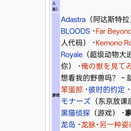
人
志）
Adastra
（阿达斯特拉
BLOODS
·
Far Beyond
人代码）
·
Kemono Ro
Royale
（超级动物大
你）
·
俺の獣を見て
想看我的野兽吗？～
笨蛋部
·
彼时的约定
·
游戏
モナーズ
（东京放课
黑猫侦探
（游戏）
·
龙岛
·
龙脉•另一种姿