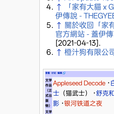
↑
「家有大貓 x 
伊傳說 - THEGYE
↑
關於收回「家有
官方網站 - 蓋伊傳說
[2021-04-13]
.
↑
橙汁狗有限公
查看
·
讨论
·
编辑
文学
Appleseed Decode
·
作品
（正
士
（猫武士）
·
舒克
式出
版
影
·
银河铁道之夜
物）
文学