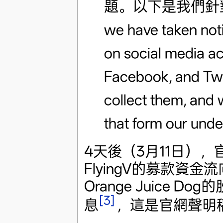
題。以下是我們針對
we have taken not
on social media a
Facebook, and Twit
collect them, and w
that form our unde
4天後（3月11日）
FlyingV的募款
Orange Juice
[3]
息
，這是官網聲明