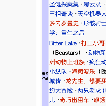
圣诞探案集
·
履云录
·
三相奇谈
·
天空机器
多内罗曼史
·
形骸骑
学：重生之后
Bitter Lake
·
打工小哥
（Beastars）
·
动物新
洲动物上班族
·
疯狂
小纵队
·
海獭波乐
（
影视
作品
城传
·
龙先生，想要
约大冒险
·
两只老虎 (
儿
·
奇巧出租车
·
旗扬