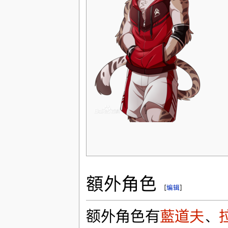
額外角色
[
编辑
]
额外角色有
藍道夫
、