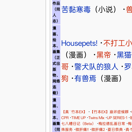
作品
苦黏寒毒
（小说）
·
（同
人
志）
漫
画、
绘
Housepets!
·
不打工
本、
画集
（漫画）
·
黑帝
·
黑猫
（正
式出
哥
·
警犬队的狼人
·
罗
版
物、
狗
·
有兽焉
（漫画）
网络
连
载）
漫
画、
绘
【真˙竹本EX】
·
【竹本EX】崩坏症候群
·
本、
CPR
·
TIME UP
·
Twins Mix
·
UP SERIES-1
·
画集
七八糟日记（Beta）
·
梅拉德乱画日常
·
梅
（同
殊服务
·
微肝痛!!
·
微肝痛2
·
夏日祭典
·
真‧