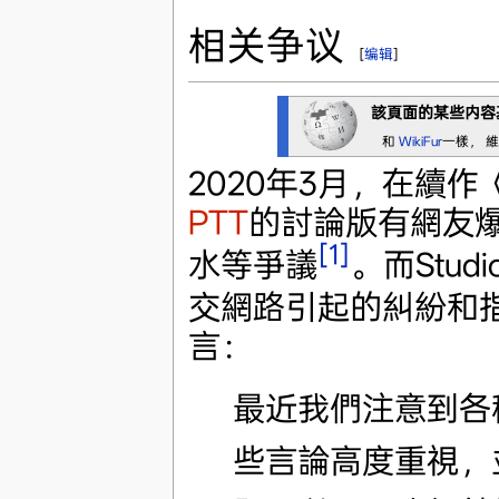
相关争议
[
编辑
]
該頁面的某些内容
和
WikiFur
一樣， 
2020年3月，在續
PTT
的討論版有網友
[1]
水等爭議
。而Stud
交網路引起的糾紛和
言：
最近我們注意到各
些言論高度重視，