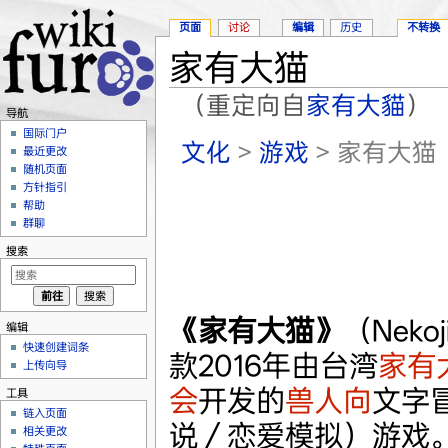
页面
讨论
编辑
历史
不转换
家有大猫
（重定向自
家有大貓
）
导航
跳转至：
导航
、
搜索
国际门户
文化
>
游戏
> 家有大猫
最近更改
随机页面
方针指引
帮助
群聊
搜索
《家有大猫》
（Neko
编辑
快速创建词条
款2016年由台湾
家有
上传向导
会
开发的
兽人向
文字
工具
链入页面
说／恋爱模拟）游戏。
相关更改