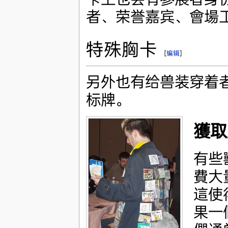
者、荣誉嘉宾、會場
特殊胸卡
[
编辑
]
另外也有给兽装穿着
标牌。
獲取
有些
費大
這使
果一