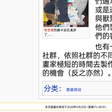
們通
或是
與獸
他們
有些兽
的胸卡实在
太
多
們的
了……
也有
社群，依照社群的不
畫家極短的時間去製
的機會（反之亦然）
分类
：
兽展用词
本页面最后修改于2026年5月23日 (星期六) 09:37。