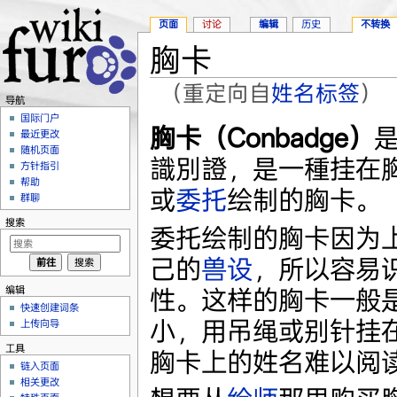
页面
讨论
编辑
历史
不转换
胸卡
（重定向自
姓名标签
）
导航
跳转至：
导航
、
搜索
国际门户
胸卡（Conbadge）
最近更改
随机页面
識別證，是一種挂在
方针指引
帮助
或
委托
绘制的胸卡。
群聊
搜索
委托绘制的胸卡因为
己的
兽设
，所以容易
编辑
性。这样的胸卡一般是1
快速创建词条
小，用吊绳或别针挂
上传向导
工具
胸卡上的姓名难以阅
链入页面
相关更改