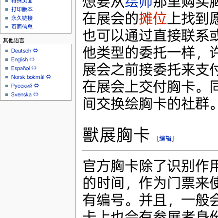
想要从
绘师
那里购买
特殊页面
打印版本
在展会的
摊位
上找到
永久链接
页面信息
也可以通过直接联系
其他语言
他类型的委托一样，
Deutsch
⇔
English
⇔
展会之前接委托来支
Español
⇔
Norsk bokmål
⇔
在展会上交付胸卡。
Русский
⇔
Svenska
⇔
间交换绘胸卡的社群
獸展胸卡
[
编辑
]
官方胸卡除了识别作
的时间，作为门票来
有编号。并且，一般
卡上也会有参展者身