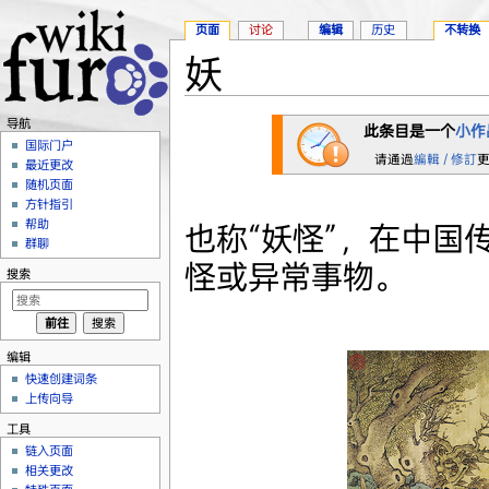
页面
讨论
编辑
历史
不转换
妖
跳转至：
导航
、
搜索
导航
此条目是一个
小作
国际门户
请通過
編輯 / 修訂
最近更改
随机页面
方针指引
帮助
也称“妖怪”，在中国
群聊
怪或异常事物。
搜索
编辑
快速创建词条
上传向导
工具
链入页面
相关更改