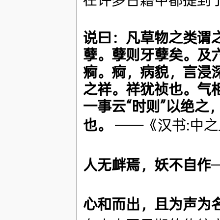
说曰：凡草物之类谓
孽。孽则牙孽矣。及
痾。痾，病貌，言浸
之祥。祥犹祯也。气
一事云“时则”以绝之
也。
——《汉书:中
人无衅焉，妖不自作
心和而出，且为声为