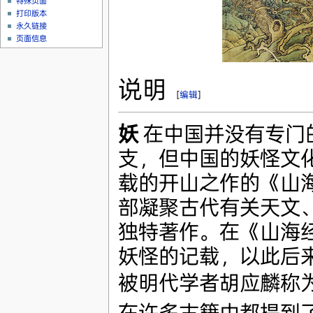
特殊页面
打印版本
永久链接
页面信息
说明
[
编辑
]
妖
在中国并没有专门
支，但中国的妖怪文
载的开山之作的《山
部凝聚古代有关天文
独特著作。在《山海
妖怪的记载，以此后
被明代学者胡应麟称为
在许多古籍中都提到