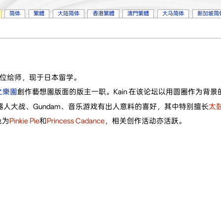
简体
繁體
大陆简体
香港繁體
澳門繁體
大马简体
新加坡简
位绘师，现于日本留学。
之樂園
創作藝想園版面的版主一职。Kain 在该论坛以用圆圈作为背景的
机器人大战、Gundam、音乐游戏有出人意料的喜好，其中特别擅长
太
色为
Pinkie Pie
和
Princess Cadance
，相关创作活动亦活跃。