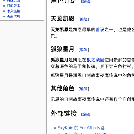
角色介绍
特殊页面
[
编辑
]
打印版本
永久链接
页面信息
天龙凯恩
[
编辑
]
天龙凯恩
是凯恩最早的
兽设
之一，也是他
巴。
狐狼星月
[
编辑
]
狐狼星月
是凯恩在
狼之樂園
使用最多的首
穿着深色的马甲和长裤，其下穿白色衬衫
狐狼星月是凯恩自创故事夜鹰传说中的角
其他角色
[
编辑
]
凯恩的自创故事夜鹰传说中还有数个自创
外部链接
[
编辑
]
SkyKain 的 Fur Affinity