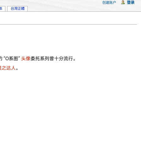
登录
创建账户
体
台灣正體
 “O系图”
头像
委托系列曾十分流行。
鼓之达人
。