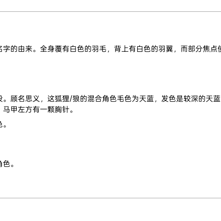
名字的由来。全身覆有白色的羽毛，背上有白色的羽翼，而部分焦点
设。顾名思义，这狐狸/狼的混合角色毛色为天蓝，发色是较深的天
，马甲左方有一颗胸针。
色。
角色。