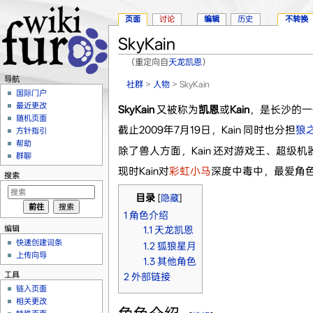
页面
讨论
编辑
历史
不转换
SkyKain
（重定向自
天龙凯恩
）
跳转至：
导航
、
搜索
导航
社群
>
人物
> SkyKain
国际门户
最近更改
SkyKain
又被称为
凯恩
或
Kain
，是长沙的一
随机页面
截止2009年7月19日，Kain 同时也分担
狼
方针指引
帮助
除了兽人方面，Kain 还对游戏王、超级
群聊
现时Kain对
彩虹小马
深度中毒中，最爱角
搜索
目录
[
隐藏
]
1
角色介绍
编辑
1.1
天龙凯恩
快速创建词条
1.2
狐狼星月
上传向导
1.3
其他角色
工具
2
外部链接
链入页面
相关更改