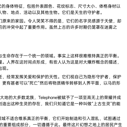
己的身体特征，包括外表颜色、花纹标志、尺寸大小、体格身材以
人物、地点、活动以及其他生物。它们是天生的守护者。
原来的家园。令人哭笑不得的是，它们的名字灵感源于天使，却
前的冲突中起了重要作用。虽然上古的许多时期仍笼罩在迷雾之
生命存在于一个统一的领域。事实上这样很难维持真正的平衡。
量。人界在这时间点形成，有些人认为这是对大爆炸概念的描述，
出现。
，经常发挥关爱和保护的天性。它们视自己为隐形守护者，保护
更有甚者可以“死亡”然后将物质精华转移到人界平面，以马的形
地的大多数龙族，Telephone被赋予了一项至高无上的荣耀并成
造出这种生灵的存在，我们只知道它是一种叫做“上古生灵”的能
领域不适合维系真正的平衡，它们开始制造和引入混乱，试图通过
性的重要组成部分，一切遵循于此。最终这片幻想之地上的居民产生