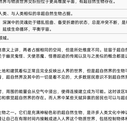
然界与物质世界交织但位于更高维度平面，有超自然生物存在。
人类、与人类相似的非超自然生物占据。
。深渊中的灵魂处于错乱扭曲、备受折磨的状态，总是冲突不断，是
，延续生命循环，平衡宇宙。
领域。
义上讲，两者占据相同的空间，但是所处维度不同。驻留于超自然
关于幽灵鬼怪、天使恶魔、怪兽踪迹的传闻以及与之类似的概念都是
和建筑看似正常且完全反映出人界的世界，但是超自然界的生物可
看，超自然界及其中的一切是看不见的，大多数居民意识不到超自然
周围的能量会从空气中浸出，使得连接建立成为可能。这时该区域
知和察觉超自然界的存在。而人界中某些天赋异禀的居民也可以与超
之一。它们是充满神秘色彩的超自然生物，是许多人类文化中神话
量让自己在有限时间内接触或进入人界这个物质世界，包括控制物体