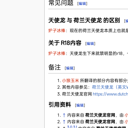
常见问题
[
编辑
]
天使龙 与 荷兰天使龙 的区别
[
炉子冰棒
：现在的荷兰天使龙本质上也就是
关于 R18内容
[
编辑
]
炉子冰棒
：天使龙生下来就禁明显的r18，
备注
[
编辑
]
小狼玉米
所翻译的部分内容有部分
其他内容参见：
荷兰天使龙（英文Wi
荷兰天使龙官网
https://www.dutc
引用资料
[
编辑
]
↑
内容来自
荷兰天使龙官网
，由
↑
内容来自
荷兰天使龙官网
，由
3.0
3.1