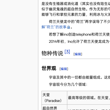
是没有生殖器或消化道（其实也没有陆生
似于幽灵鬼魂的超自然生物。作为无形的
能够飞行和掌控元素的力量，利用冰与火
荷兰天使龙中的“荷兰”两字误导了不少人
解“荷兰”的故事
。
若想了解ino创造telephone和荷兰
2014年初，Ino允许了荷兰天使龙成
[3]
物种传说
[
编辑
]
世界观
[
编辑
]
宇宙及其中的一切都由能量组成。这些能
宇宙现今分为几个领域：
天堂
最高等级的领域。在天堂
（Paradise）
超自然界