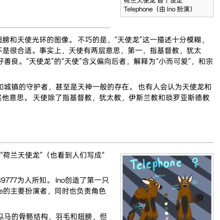
荷兰天使龙 首个设定
Telephone（由 Ino 扮演）
和天使光环的图像。 不巧的是，“天使龙”这一描述十分模糊，
不是很合适。事实上，天使有两层意思，第一，指基督教，犹太
良。“天使龙”的“天使”含义偏向后者，解释为“小而可爱”，和宗
城镇的守护者，甚至是天神一般的存在。 也有人会认为天使龙和
其他意思。 天使除了指基督教，犹太教，伊斯兰教和琐罗亚斯德教
荷兰天使龙”（也看到人们写成“
o89777为人所知。 Ino创造了第一只
lephone的主要扮演者，同时也负责角色
似马的骨骼结构，羽毛和翅膀，但