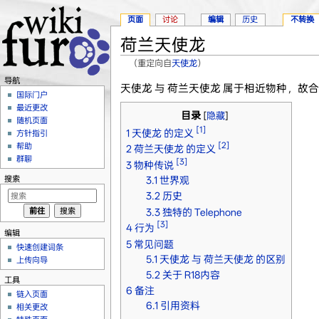
页面
讨论
编辑
历史
不转换
荷兰天使龙
（重定向自
天使龙
）
跳转至：
导航
、
搜索
导航
天使龙 与 荷兰天使龙 属于相近物种，故
国际门户
最近更改
目录
[
隐藏
]
随机页面
[1]
1
天使龙 的定义
方针指引
[2]
帮助
2
荷兰天使龙 的定义
群聊
[3]
3
物种传说
搜索
3.1
世界观
3.2
历史
3.3
独特的 Telephone
[3]
4
行为
编辑
5
常见问题
快速创建词条
5.1
天使龙 与 荷兰天使龙 的区别
上传向导
5.2
关于 R18内容
工具
6
备注
链入页面
6.1
引用资料
相关更改