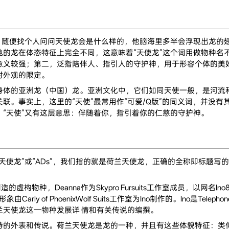
随便找个人问问天使龙会是什么样的，他脑海里多半会浮现出龙的翅膀
他的龙在体态特征上完全不同，这意味着“天使龙”这个词用做物种名
义较强；第二，泛指陪伴人、指引人的守护神，用于形容个体的美好善
对外观的限定。
的亚洲龙（中国）龙。亚洲文化中，它们如同天使一般，是河流和
联。事实上，这里的“天使”最常用作“可爱/Q版”的同义词，并没有
“天使”又有这层意思：伴随着你，指引着你的仁慈的守护神。
龙”或“ADs”，我们指的就是荷兰天使龙，正确的全称即标题写的“
造的虚构物种，Deanna作为Skypro Fursuits工作室成员，以网名In
Carly of PhoenixWolf Suits工作室为Ino制作的。Ino是Te
天使龙这一物种发展详 情和有关传说的编撰。
外表和传说。荷兰天使龙是龙的一种，并且有这些体貌特征：类