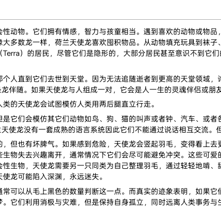
动物。它们拥有情感，智力与孩童相当。遇到喜欢的动物或物品，
像大多数龙一样，荷兰天使龙喜欢囤积物品。从动物填充玩具到袜子
Terra）的居民，尽管它们是隐形的，大部分居民甚至意识不到它
人直到它们去世到天堂。因为无法追随逝者到更高的天堂领域，许
三条龙伴随。如果天使龙与人组成一对，它会是人一生的灵魂伴侣或朋
类的天使龙会试图模仿人类用两后腿直立行走。
它们会模仿其它们动物如鸟、狗、猫的叫声或者钟、汽车、或者各
荷兰天使龙没有一套成熟的语言系统因此它们不能通过说话相互交流。
但也有坏脾气。如果感到危险，天使龙会竖起羽毛，变得看上去更
些生物失去兴趣离开，通常情况下它们会尽可能避免冲突。这些可爱
会性生物，天使龙需要另一只同类为自己整理羽毛，通过轻轻地啃、
天使龙可能陷入深渊，永远迷失。
可以从毛上黑色的数量判断这一点。而真实的迹象表明，如果它们
梦。它们利用消极与灾难，但是保持自身孤立，同时远离人类事务与