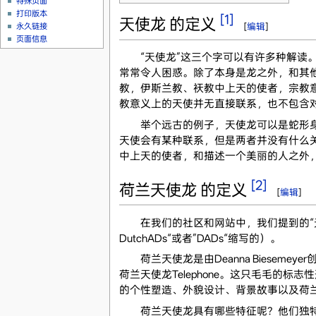
特殊页面
打印版本
[1]
天使龙 的定义
[
编辑
]
永久链接
页面信息
“天使龙”这三个字可以有许多种解读。
常常令人困惑。除了本身是龙之外，和其
教，伊斯兰教、祆教中上天的使者，宗教意
教意义上的天使并无直接联系，也不包含
举个远古的例子，天使龙可以是蛇形身体
天使会有某种联系，但是两者并没有什么关
中上天的使者，和描述一个美丽的人之外，
[2]
荷兰天使龙 的定义
[
编辑
]
在我们的社区和网站中，我们提到的“天使
DutchADs“或者”DADs“缩写的）。
荷兰天使龙是由Deanna Biesemeyer创
荷兰天使龙Telephone。这只毛毛的标志性形象由
的个性塑造、外貌设计、背景故事以及荷兰
荷兰天使龙具有哪些特征呢？他们独特的