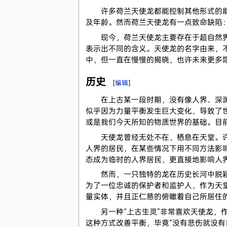
许多荷兰天使龙都能控制其他形式的能量
及年龄。然而荷兰天使龙有一点致命缺陷
现今，荷兰天使龙主要存在于超自然界，
表示出不同的含义。天使龙的名字由来，
中，但一直在慢慢的揭晓，也许未来更多
历史
[
编辑
]
在上古某一段时期，没有像人界、深渊或
似乎因为力量平衡发生巨大变化，导致了
或是我们今天所知的物质世界的基础。目
天使龙曾经无处不在，栖息在天堂。许多
人界的居民，在某些情况下用不同方法影
态成为临时的人界居民，更直接地影响人
然而，一只独特的龙在历史长河中脱颖而出，
为了一位忠诚的保护者和监护人，作为天
量实体，并且正仁慈的俯瞰着自己所居住
另一种“上古生灵”非常喜欢天使龙，作
这种方式改善平衡，毕竟“没有悲伤就没有