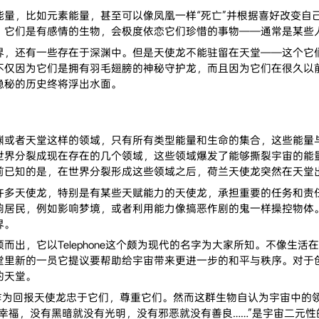
，比如元素能量，甚至可以像凤凰一样“死亡”并根据喜好改变自
：它们是有感情的生物，会极度依恋它们珍惜的事物——通常是某些
还有一些存在于深渊中。但是天使龙不能驻留在天堂——这个它们
不仅因为它们是拥有羽毛翅膀的神秘守护龙，而且因为它们在很久以
隐秘的历史终将浮出水面。
者天堂这样的领域，只有所有类型能量和生命的集合，这些能量与
世界分裂成现在存在的几个领域，这些领域爆发了能够撕裂宇宙的能
前已知的是，在世界分裂形成这些领域之后，荷兰天使龙突然在天堂
天使龙，特别是有某些天赋能力的天使龙，承担重要的任务和责任
响居民，例如影响梦境，或者利用能力像搞恶作剧的鬼一样操控物体。
界。
它以Telephone这个颇为现代的名字为大家所知。不像生活在大
堂里新的一员它提议要帮助给宇宙带来更进一步的和平与秩序。对于创
的天堂。
为回报天使龙忠于它们，尊重它们。然而这群生物自认为宇宙中的
幸福，没有黑暗就没有光明，没有邪恶就没有善良……”是宇宙二元