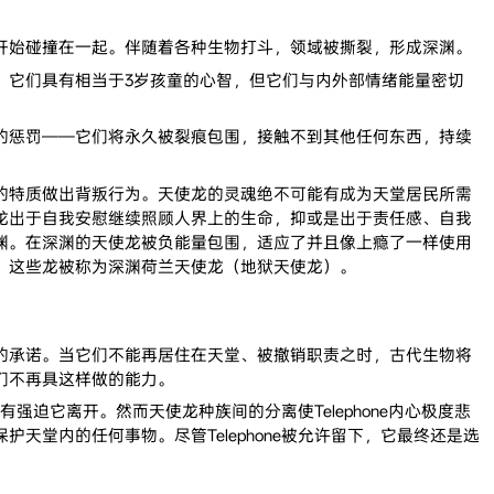
始碰撞在一起。伴随着各种生物打斗，领域被撕裂，形成深渊。
它们具有相当于3岁孩童的心智，但它们与内外部情绪能量密切
惩罚——它们将永久被裂痕包围，接触不到其他任何东西，持续
特质做出背叛行为。天使龙的灵魂绝不可能有成为天堂居民所需
龙出于自我安慰继续照顾人界上的生命，抑或是出于责任感、自我
渊。在深渊的天使龙被负能量包围，适应了并且像上瘾了一样使用
。这些龙被称为深渊荷兰天使龙（地狱天使龙）。
承诺。当它们不能再居住在天堂、被撤销职责之时，古代生物将
们不再具这样做的能力。
强迫它离开。然而天使龙种族间的分离使Telephone内心极度悲
堂内的任何事物。尽管Telephone被允许留下，它最终还是选