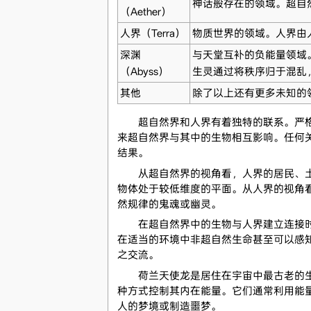
神话般存在的领域。超自
（Aether）
人界（Terra）
物质世界的领域。人界由
深渊
与天堂互补的负能量领域
（Abyss）
生灵通过将秩序归于混乱
其他
除了以上还有更多未知的
超自然界和人界有着独特的联系。严格意
来超自然界与其中的生物相互影响。任何
结果。
从超自然界的视角看，人界的居民、土地
物体处于较低维度的平面。从人界的视角
然规律的鬼魂或幽灵。
在超自然界中的生物与人界建立连接时，
在适当的环境中非超自然生命甚至可以感
之交流。
荷兰天使龙是居住在宇宙中最古老的生物
种方式控制其内在能量。它们通常利用能
人的梦境或制造噩梦。