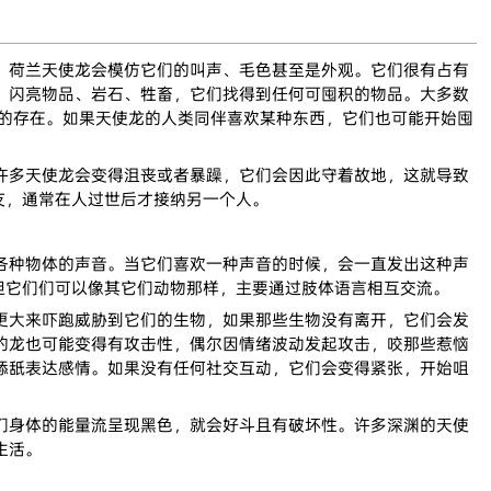
荷兰天使龙会模仿它们的叫声、毛色甚至是外观。它们很有占有
、闪亮物品、岩石、牲畜，它们找得到任何可囤积的物品。大多数
们的存在。如果天使龙的人类同伴喜欢某种东西，它们也可能开始囤
多天使龙会变得沮丧或者暴躁，它们会因此守着故地，这就导致
友，通常在人过世后才接纳另一个人。
种物体的声音。当它们喜欢一种声音的时候，会一直发出这种声
但它们们可以像其它们动物那样，主要通过肢体语言相互交流。
大来吓跑威胁到它们的生物，如果那些生物没有离开，它们会发
的龙也可能变得有攻击性，偶尔因情绪波动发起攻击，咬那些惹恼
舔舐表达感情。如果没有任何社交互动，它们会变得紧张，开始咀
身体的能量流呈现黑色，就会好斗且有破坏性。许多深渊的天使
生活。