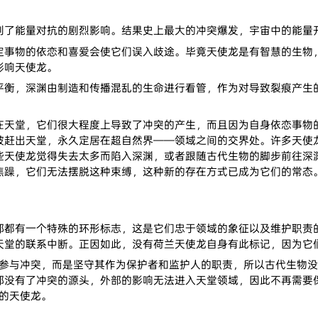
能量对抗的剧烈影响。结果史上最大的冲突爆发，宇宙中的能量开
物的依恋和喜爱会使它们误入歧途。毕竟天使龙是有智慧的生物，
影响天使龙。
，深渊由制造和传播混乱的生命进行看管，作为对导致裂痕产生的
堂，它们很大程度上导致了冲突的产生，而且因为自身依恋事物的
被赶出天堂，永久定居在超自然界——领域之间的交界处。许多天使
些天使龙觉得失去太多而陷入深渊，或者跟随古代生物的脚步前往深
焦躁，它们无法摆脱这种束缚，这种新的存在方式已成为它们的常态
有一个特殊的环形标志，这是它们忠于领域的象征以及维护职责的
天堂的联系中断。正因如此，没有荷兰天使龙自身有此标记，因为它
有参与冲突，而是坚守其作为保护者和监护人的职责，所以古代生物没有
没有了冲突的源头，外部的影响无法进入天堂领域，因此不再需要保护天
志的天使龙。