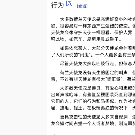
[3]
行为
[
编辑
]
大多数荷兰天使龙是充满好奇心的社会性
欲，很容易对一样东西产生强烈的依恋。
天使龙会像守护天使一样照看、保护人界（
积此物，如汽车、厨房用具或鞋子。
如果依恋某人，大部分天使龙会伴着那个
了人们所说的“闹鬼”。一个人最多会有
尽管天使龙大多以四肢行走，但依恋人
荷兰天使龙没有天生的固定的叫声，但是
音，不过有些天使龙有很大“词汇量”。
大多数天使龙是善良、有爱心和忠诚的，
出嘶声或咆哮，有些甚至视图装死直到那
它们的人，它们的行为和马类似。作为社
嚼、拔毛、掘土。在极端孤独的情况下，
更具攻击性的天使龙大多来自深渊，通常
龙会短时间占据一个人或者梦境，制造噩