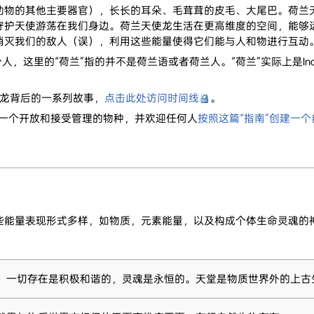
动物的其他主要器官），长长的耳朵、毛茸茸的皮毛、大尾巴。荷兰
守护天使游荡在我们身边。荷兰天使龙生活在更高维度的空间，能够
消灭我们的敌人（误），利用这些能量使得它们能与人和物进行互动
，这里的“荷兰”指的并不是荷兰语或者荷兰人。“荷兰”实际上是In
天使龙背后的一系列故事，
点击此处访问时间线
。
为一个开放和接受管理的物种，并欢迎任何人
按照这篇“指南”创建一
量表现形式多样，如物质，元素能量，以及构成个体生命灵魂的神
，一切存在是积极和谐的，灵魂是永恒的。天堂是物质世界外的上古