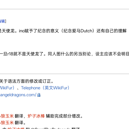
编辑
]
天使龙。ino赋予了纪念的意义（纪念爱马Dutch）还有自己的理
一旦r18就不是天使龙了。同人图什么的另当别论，设主应该不会明目张
关于语法方面的修改或订正。
kiFur）
、
Telephone（英文WikiFur）
hangeldragons.com/
小狼玉米
翻译，
炉子冰棒
辅助完成部分增改。
小狼玉米
翻译。