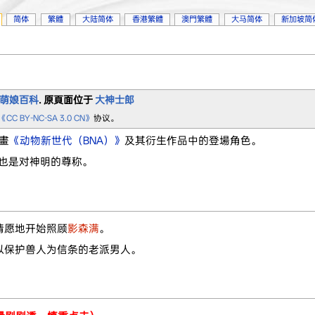
简体
繁體
大陆简体
香港繁體
澳門繁體
大马简体
新加坡简
萌娘百科
. 原頁面位于
大神士郎
《CC BY-NC-SA 3.0 CN》
协议。
畫
《动物新世代（BNA）》
及其衍生作品中的登場角色。
”也是对神明的尊称。
情愿地开始照顾
影森满
。
以保护兽人为信条的老派男人。