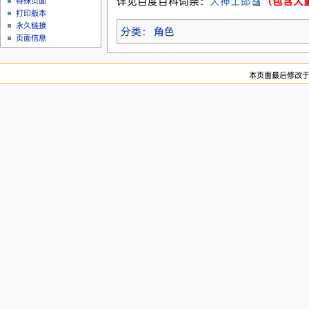
详见百度百科词条：
大神士郎
（包含大
特殊页面
打印版本
永久链接
分类
：
角色
页面信息
本页面最后修改于20