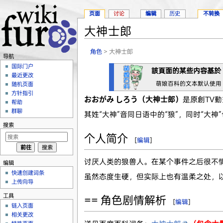
页面
讨论
编辑
历史
不转换
大神士郎
跳转至：
导航
、
搜索
角色
> 大神士郎
导航
国际门户
該頁面的某些内容基於
最近更改
萌娘百科的文本默认使用
随机页面
方针指引
おおがみ しろう（大神士郎）
是原創TV動
帮助
群聊
其姓“大神”音同日语中的“狼”，同时“大神
搜索
个人简介
[
编辑
]
讨厌人类的狼兽人。在某个事件之后很不
编辑
快速创建词条
虽然态度生硬，但实际上也有温柔之处，
上传向导
工具
== 角色剧情解析
[
编辑
]
链入页面
相关更改