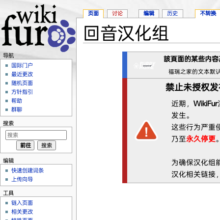
页面
讨论
编辑
历史
不转换
回音汉化组
跳转至：
导航
、
搜索
导航
該頁面的某些内容
国际门户
福瑞之家的文本默
最近更改
随机页面
禁止未授权发
方针指引
帮助
近期，
WikiFur
群聊
发生。
搜索
这些行为严重
乃至
永久停更
编辑
为确保汉化组
快速创建词条
汉化相关链接
上传向导
工具
链入页面
相关更改