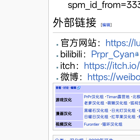
spm_id_from=333
外部链接
[
编辑
]
官方网站：
https://l
bilibili：
Prpr_Cyan
itch：
https://itch.io
微博：
https://wei
查看
·
讨论
·
编辑
PrPr汉化组
·
Tirnan露营地
·
北
游戏汉化
老爹汉化组
·
萌獭汉化组
·
狐祠
黑曜石汉化组
·
日光灯汉化组
·
漫画汉化
日曜日汉化组
·
红苹果汉化组
·
视频汉化
Furontier
·
猫环汉化组