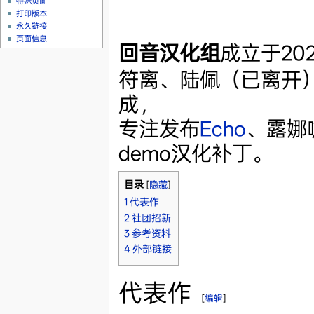
特殊页面
打印版本
永久链接
页面信息
回音汉化组
成立于20
符离、陆佩（已离开
成，
专注发布
Echo
、露娜
demo汉化补丁。
目录
[
隐藏
]
1
代表作
2
社团招新
3
参考资料
4
外部链接
代表作
[
编辑
]