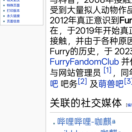
相关更改
特殊页面
受到大量拟人动物作
打印版本
永久链接
2012年真正意识到
Fur
页面信息
在，于2019年开始
接触，并由于各种原
Furry的历史，于 20
FurryFandomClub
并
[1]
与网站管理员
，同
[2]
[3
吧
吧务
及
萌兽吧
关联的社交媒体
[
编
哔哩哔哩-咖麒