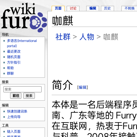
页面
讨论
编辑
历史
不转换
咖麒
跳转至：
导航
、
搜索
社群
>
人物
> 咖麒
导航
多语言(International
portal)
最近更改
随机页面
方针指引
帮助
群聊
简介
搜索
[
编辑
]
本体是一名后端程序
编辑
快速创建词条
南、广东等地的 Fur
上传向导
在互联网，热衷于Fur
工具
链入页面
与科普，2008年接