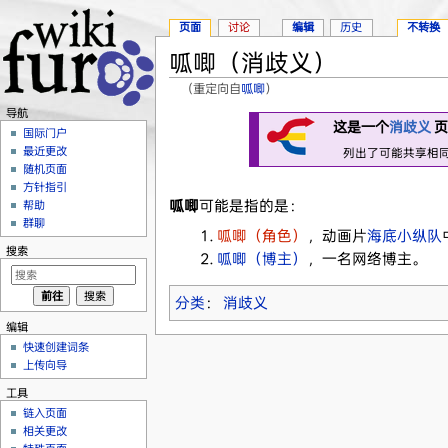
页面
讨论
编辑
历史
不转换
呱唧（消歧义）
（重定向自
呱唧
）
跳转至：
导航
、
搜索
导航
这是一个
消歧义
页
国际门户
最近更改
列出了可能共享相
随机页面
方针指引
呱唧
可能是指的是：
帮助
群聊
呱唧（角色）
，动画片
海底小纵队
搜索
呱唧（博主）
，一名网络博主。
分类
：
消歧义
编辑
快速创建词条
上传向导
工具
链入页面
相关更改