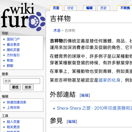
页面
讨论
编辑
历史
不转换
吉祥物
跳转至：
导航
、
搜索
术语
> 吉祥物
导航
国际门户
吉祥物
的傳統定義是替任何團體、商品、
最近更改
運用來加深消費者印象及促銷的角色，它
随机页面
方针指引
在體育界的球隊中，許多例子是以某種動
帮助
穿著某種獸裝登場的時候，有許多獸裝穿
群聊
在軍事上，某種動物也受到青睞，例如美
搜索
某些吉祥物甚至被認定是
國家的化身
，例
外部連結
[
编辑
]
编辑
快速创建词条
上传向导
Shera-Shera 之歌 - 2010年印
工具
參見
[
编辑
]
链入页面
相关更改