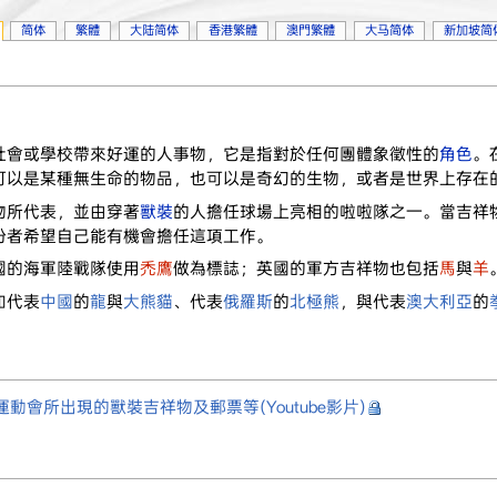
简体
繁體
大陆简体
香港繁體
澳門繁體
大马简体
新加坡简
社會或學校帶來好運的人事物，它是指對於任何團體象徵性的
角色
。
可以是某種無生命的物品，也可以是奇幻的生物，或者是世界上存在
物所代表，並由穿著
獸裝
的人擔任球場上亮相的啦啦隊之一。當吉祥
扮者希望自己能有機會擔任這項工作。
國的海軍陸戰隊使用
禿鷹
做為標誌；英國的軍方吉祥物也包括
馬
與
羊
如代表
中國
的
龍
與
大熊貓
、代表
俄羅斯
的
北極熊
，與代表
澳大利亞
的
度英聯邦運動會所出現的獸裝吉祥物及郵票等(Youtube影片)