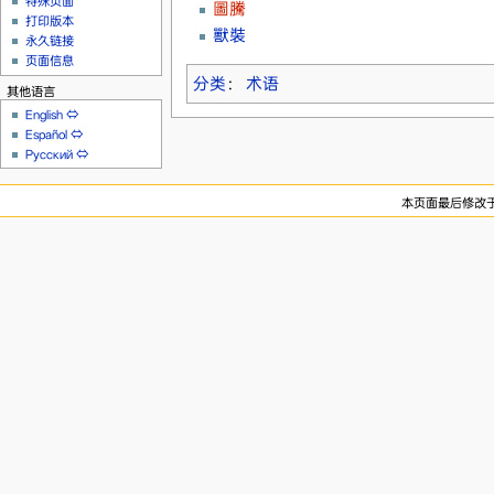
特殊页面
圖騰
打印版本
獸裝
永久链接
页面信息
分类
：
术语
其他语言
English
⇔
Español
⇔
Русский
⇔
本页面最后修改于20