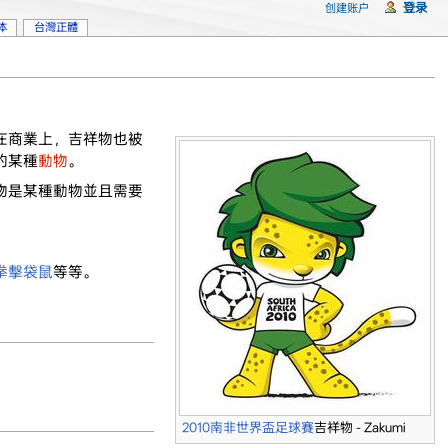
登录
创建账户
体
台灣正體
在商業上，吉祥物也被
的某種
動物
。
物是某種動物並且需要
。
拳擊袋鼠
等等。
2010南非世界盃足球賽
吉祥物 - Zakumi