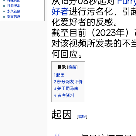
从15分08秒起对
Furr
特殊页面
打印版本
好者
进行污名化，引
永久链接
页面信息
化爱好者的反感。
截至目前（2023年
对该视频所发表的不
何回应。
目录
[
隐藏
]
1
起因
2
部分网友评价
3
关于司马南
4
参考资料
起因
[
编辑
]