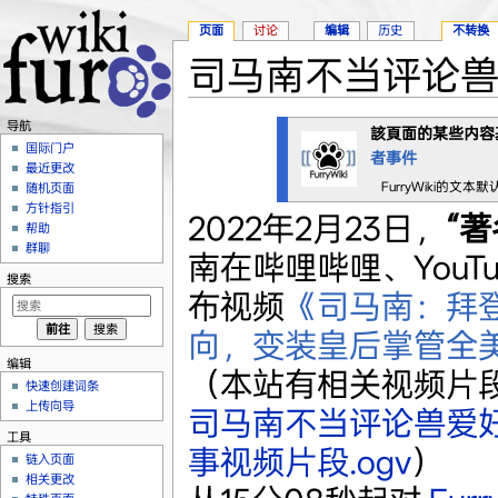
页面
讨论
编辑
历史
不转换
司马南不当评论
跳转至：
导航
、
搜索
导航
該頁面的某些内容
国际门户
者事件
最近更改
FurryWiki的文本
随机页面
方针指引
2022年2月23日，
“著
帮助
群聊
南在哔哩哔哩、YouT
搜索
布视频
《司马南：拜
向，变装皇后掌管全
编辑
（本站有相关视频片
快速创建词条
上传向导
司马南不当评论兽爱好
工具
事视频片段.ogv
）
链入页面
相关更改