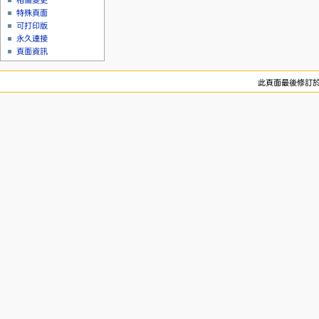
相關變更
特殊頁面
可打印版
永久連接
頁面資訊
此頁面最後修訂於 2