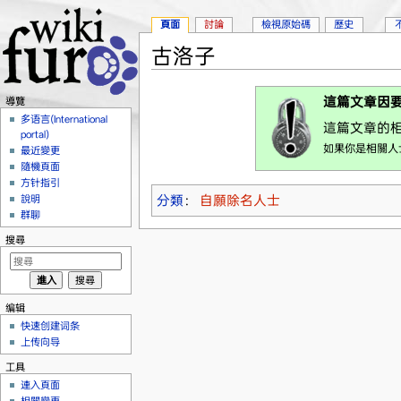
頁面
討論
檢視原始碼
歷史
古洛子
跳到：
導覽
、
搜尋
這篇文章因
導覽
多语言(International
這篇文章的相
portal)
如果你是相關人
最近變更
隨機頁面
方针指引
分類
：
自願除名人士
說明
群聊
搜尋
编辑
快速创建词条
上传向导
工具
連入頁面