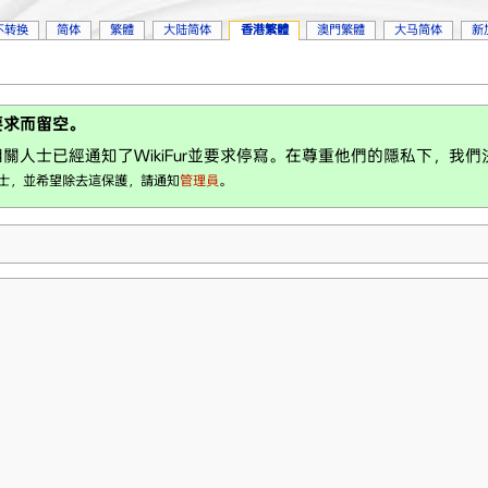
不转换
简体
繁體
大陆简体
香港繁體
澳門繁體
大马简体
新
要求而留空。
關人士已經通知了WikiFur並要求停寫。在尊重他們的隱私下，我
士，並希望除去這保護，請通知
管理員
。