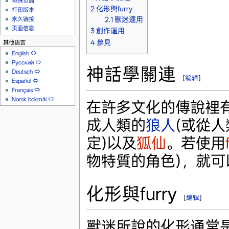
特殊页面
2
化形與furry
打印版本
2.1
獸迷運用
永久链接
页面信息
3
創作運用
4
參見
其他语言
English
⇔
Русский
⇔
神話學關連
Deutsch
⇔
[
编辑
]
Español
⇔
Français
⇔
Norsk bokmål
⇔
在許多文化的傳說裡
成人類的
狼人
(或從
定)以及
狐仙
。若使用
物特質的角色)，就可
化形與furry
[
编辑
]
獸迷所說的化形通常