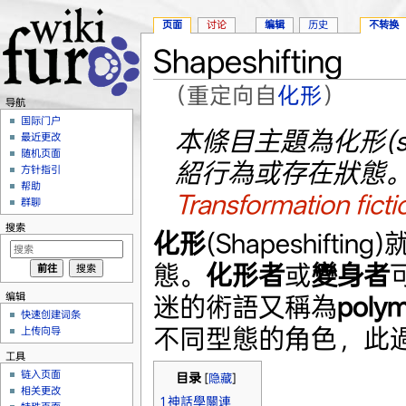
页面
讨论
编辑
历史
不转换
Shapeshifting
（重定向自
化形
）
导航
跳转至：
导航
、
搜索
国际门户
本條目主題為化形(shape
最近更改
随机页面
紹行為或存在狀態
方针指引
帮助
Transformation ficti
群聊
搜索
化形
(Shapeshif
態。
化形者
或
變身者
编辑
迷的術語又稱為
poly
快速创建词条
不同型態的角色，此
上传向导
工具
链入页面
目录
[
隐藏
]
相关更改
1
神話學關連