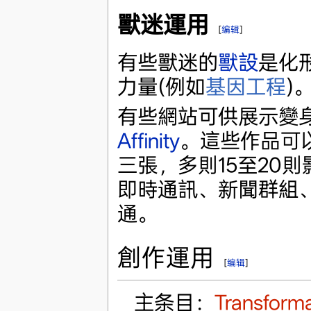
獸迷運用
[
编辑
]
有些獸迷的
獸設
是化
力量(例如
基因工程
)
有些網站可供展示變
Affinity
。這些作品可
三張，多則15至20
即時通訊、新聞群組
通。
創作運用
[
编辑
]
主条目：
Transforma