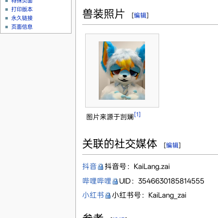
特殊页面
打印版本
兽装照片
[
编辑
]
永久链接
页面信息
[1]
图片来源于剀斓
关联的社交媒体
[
编辑
]
抖音
抖音号：KaiLang.zai
哔哩哔哩
UID：3546630185814555
小红书
小红书号：KaiLang_zai