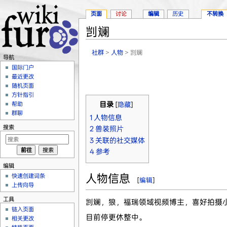
页面
讨论
编辑
历史
不转换
剀斓
跳转至：
导航
、
搜索
社群
>
人物
> 剀斓
导航
国际门户
最近更改
随机页面
方针指引
帮助
目录
[
隐藏
]
群聊
1
人物信息
搜索
2
兽装照片
3
关联的社交媒体
4
参考
编辑
人物信息
快速创建词条
[
编辑
]
上传向导
工具
剀斓，狼，福瑞领域视频博主，喜好拍摄
链入页面
目前停更休整中。
相关更改