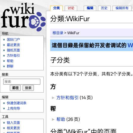
分类
讨论
编辑
历史
编辑所有
分類:WikiFur
跳转至：
导航
、
搜索
根目录
> WikiFur
导航
国际门户
這個目錄是保留給开发者调试的
Wi
最近更改
随机页面
方针指引
子分类
帮助
群聊
本分类有以下2个子分类，共有2个子分类
搜索
方
编辑
►
方针和指引
‎
(14 页)
快速创建词条
帮
上传向导
工具
►
帮助
‎
(26 页)
链入页面
相关更改
分类“WikiFur”中的页面