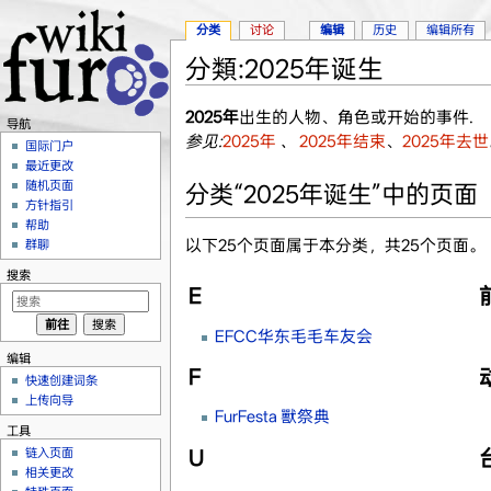
分类
讨论
编辑
历史
编辑所有
分類:2025年诞生
跳转至：
导航
、
搜索
2025年
出生的人物、角色或开始的事件.
导航
参见:
2025年
、
2025年结束
、
2025年去世
国际门户
最近更改
随机页面
分类“2025年诞生”中的页面
方针指引
帮助
以下25个页面属于本分类，共25个页面。
群聊
搜索
E
EFCC华东毛毛车友会
编辑
F
快速创建词条
上传向导
FurFesta 獸祭典
工具
链入页面
U
相关更改