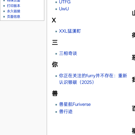
特殊页面
UTFG
打印版本
UwU
永久链接
页面信息
X
XXL猛漢町
三
三相奇谈
你
你正在关注的furry并不存在：重新
认识银碳（2025）
兽
兽星航Furiverse
兽行迹