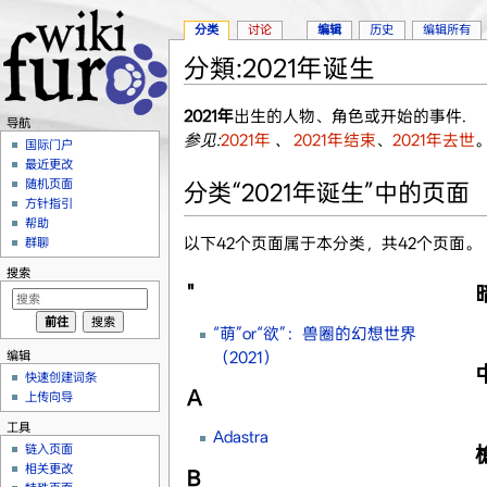
分类
讨论
编辑
历史
编辑所有
分類:2021年诞生
跳转至：
导航
、
搜索
2021年
出生的人物、角色或开始的事件.
导航
参见:
2021年
、
2021年结束
、
2021年去世
国际门户
最近更改
随机页面
分类“2021年诞生”中的页面
方针指引
帮助
以下42个页面属于本分类，共42个页面。
群聊
搜索
"
“萌”or“欲”：兽圈的幻想世界
编辑
（2021）
快速创建词条
A
上传向导
工具
Adastra
链入页面
相关更改
B