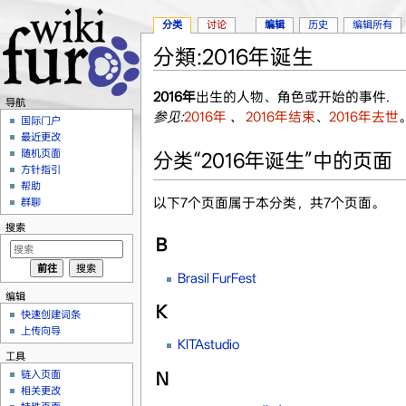
分类
讨论
编辑
历史
编辑所有
分類:2016年诞生
跳转至：
导航
、
搜索
2016年
出生的人物、角色或开始的事件.
导航
参见:
2016年
、
2016年结束
、
2016年去世
国际门户
最近更改
随机页面
分类“2016年诞生”中的页面
方针指引
帮助
以下7个页面属于本分类，共7个页面。
群聊
搜索
B
Brasil FurFest
编辑
K
快速创建词条
上传向导
KITAstudio
工具
链入页面
N
相关更改