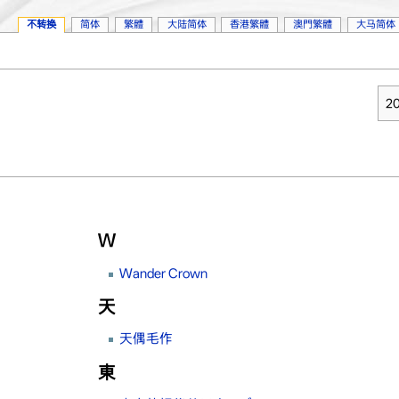
不转换
简体
繁體
大陆简体
香港繁體
澳門繁體
大马简体
2
。
W
Wander Crown
天
天偶毛作
東