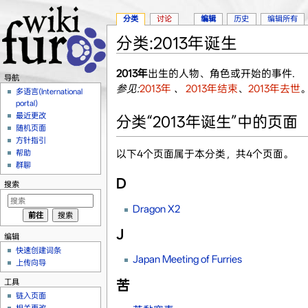
分类
讨论
编辑
历史
编辑所有
分类:2013年诞生
跳转至：
导航
、
搜索
2013年
出生的人物、角色或开始的事件.
导航
参见:
2013年
、
2013年结束
、
2013年去世
多语言(International
portal)
最近更改
分类“2013年诞生”中的页面
随机页面
方针指引
以下4个页面属于本分类，共4个页面。
帮助
群聊
D
搜索
Dragon X2
J
编辑
快速创建词条
Japan Meeting of Furries
上传向导
工具
苦
链入页面