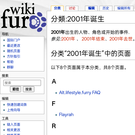
分类
讨论
编辑
历史
编辑所有
分類:2001年诞生
跳转至：
导航
、
搜索
2001年
出生的人物、角色或开始的事件.
导航
参见:
2001年
、
2001年结束
、
2001年去世
国际门户
最近更改
随机页面
分类“2001年诞生”中的页面
方针指引
帮助
以下8个页面属于本分类，共8个页面。
群聊
搜索
A
Alt.lifestyle.furry FAQ
编辑
F
快速创建词条
上传向导
Flayrah
工具
链入页面
R
相关更改