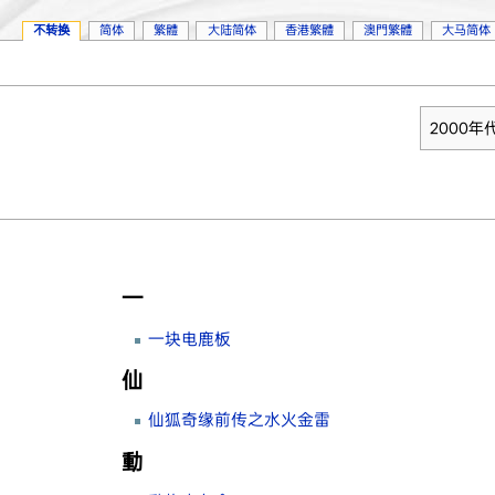
不转换
简体
繁體
大陆简体
香港繁體
澳門繁體
大马简体
2000年
。
一
一块电鹿板
仙
仙狐奇缘前传之水火金雷
動