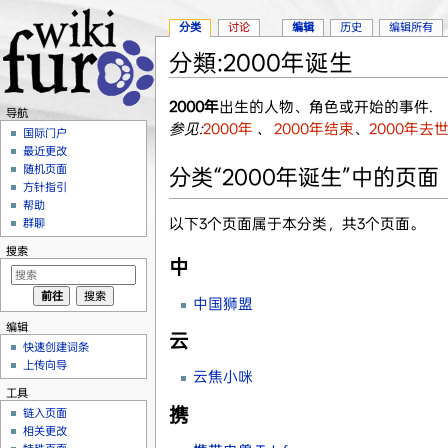
分类
讨论
编辑
历史
编辑所有
分類:2000年诞生
跳转至：
导航
、
搜索
2000年
出生的人物、角色或开始的事件.
导航
参见:
2000年
、
2000年结束
、
2000年去
国际门户
最近更改
随机页面
分类“2000年诞生”中的页面
方针指引
帮助
以下3个页面属于本分类，共3个页面。
群聊
搜索
中
中国狮盟
编辑
云
快速创建词条
上传向导
云焦小咪
工具
携
链入页面
相关更改