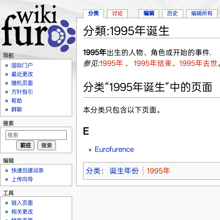
分类
讨论
编辑
历史
编辑所有
分類:1995年诞生
跳转至：
导航
、
搜索
1995年
出生的人物、角色或开始的事件.
导航
参见:
1995年
、
1995年结束
、
1995年去世
国际门户
最近更改
随机页面
分类“1995年诞生”中的页面
方针指引
帮助
本分类只包含以下页面。
群聊
搜索
E
Eurofurence
编辑
分类
：
诞生年份
1995年
快速创建词条
上传向导
工具
链入页面
相关更改